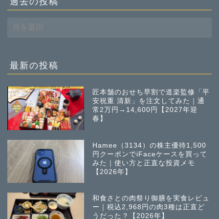
過去の投稿
過
去
の
投
稿
最新の投稿
匠本舗のおせち早割で道楽監修「平
安祝重 清新」を注文してみた｜通
常2万円→14,600円【2027年迎
春】
Hamee（3134）の株主優待1,500
円クーポンでiFaceケースを買って
みた｜使い方と正直な投資メモ
【2026年】
和食さとの肉祭り御膳を実食レビュ
ー｜税込2,968円の肉3種は正直ど
うだった？【2026年】