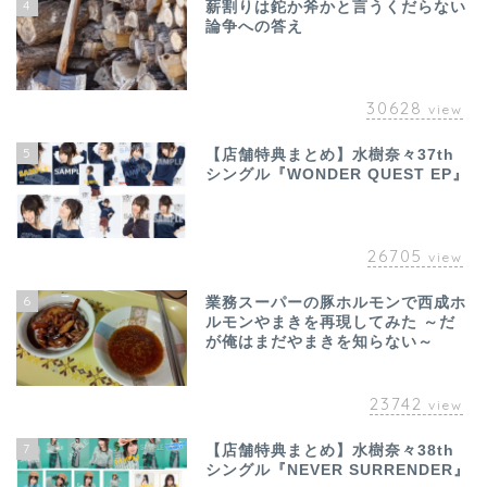
4
薪割りは鉈か斧かと言うくだらない
論争への答え
30628
view
5
【店舗特典まとめ】水樹奈々37th
シングル『WONDER QUEST EP』
26705
view
6
業務スーパーの豚ホルモンで西成ホ
ルモンやまきを再現してみた ～だ
が俺はまだやまきを知らない～
23742
view
7
【店舗特典まとめ】水樹奈々38th
シングル『NEVER SURRENDER』