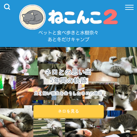
ネロとの思い出
5年間の軌跡
太く短い猫生を全うしたネロの物語
ネロを見る