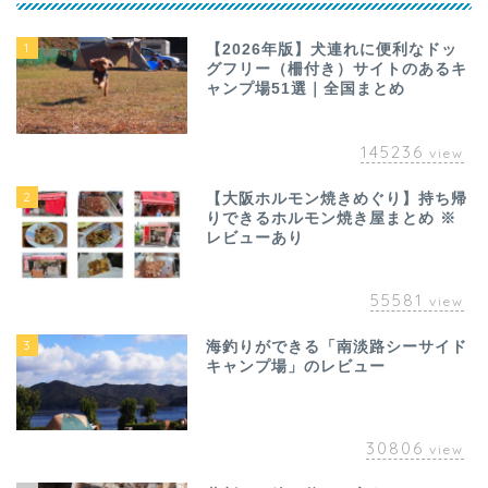
1
【2026年版】犬連れに便利なドッ
グフリー（柵付き）サイトのあるキ
ャンプ場51選｜全国まとめ
145236
view
2
【大阪ホルモン焼きめぐり】持ち帰
りできるホルモン焼き屋まとめ ※
レビューあり
55581
view
3
海釣りができる「南淡路シーサイド
キャンプ場」のレビュー
30806
view