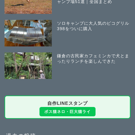
ャンプ場51選｜全国まとめ
ソロキャンプに大人気のピコグリル
398をついに購入
鎌倉の古民家カフェミンカで犬とま
ったりランチを楽しんできた
自作LINEスタンプ
ボス猫ネロ・巨大猫ライ