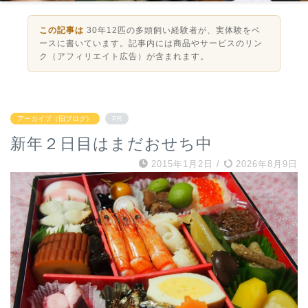
この記事は
30年12匹の多頭飼い経験者が、実体験をベ
ースに書いています。記事内には商品やサービスのリン
ク（アフィリエイト広告）が含まれます。
アーカイブ（旧ブログ）
PR
新年２日目はまだおせち中
2015年1月2日
/
2026年8月9日