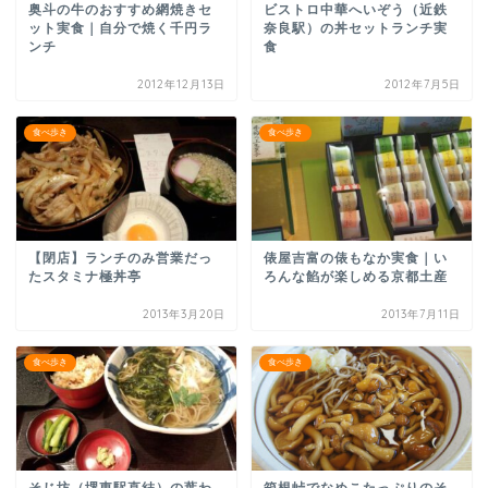
奥斗の牛のおすすめ網焼きセ
ビストロ中華へいぞう（近鉄
ット実食｜自分で焼く千円ラ
奈良駅）の丼セットランチ実
ンチ
食
2012年12月13日
2012年7月5日
食べ歩き
食べ歩き
【閉店】ランチのみ営業だっ
俵屋吉富の俵もなか実食｜い
たスタミナ極丼亭
ろんな餡が楽しめる京都土産
2013年3月20日
2013年7月11日
食べ歩き
食べ歩き
そじ坊（堺東駅直結）の葉わ
箱根峠でなめこたっぷりのそ