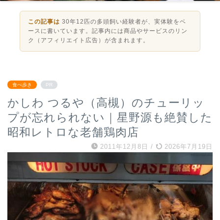
この記事は
30年12匹の多頭飼い経験者が、実体験をベ
ースに書いています。記事内には商品やサービスのリン
ク（アフィリエイト広告）が含まれます。
食べ歩き
PR
かしわ つるや（高槻）のチューリッ
プが忘れられない｜星野源も絶賛した
昭和レトロな老舗鶏肉店
2011年12月8日
/
2026年7月19日