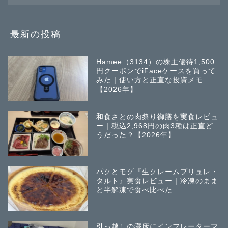
の
投
稿
最新の投稿
Hamee（3134）の株主優待1,500
円クーポンでiFaceケースを買って
みた｜使い方と正直な投資メモ
【2026年】
和食さとの肉祭り御膳を実食レビュ
ー｜税込2,968円の肉3種は正直ど
うだった？【2026年】
パクとモグ『生クレームブリュレ・
タルト』実食レビュー｜冷凍のまま
と半解凍で食べ比べた
引っ越しの寝床にインフレーターマ