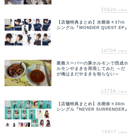
30626
view
5
【店舗特典まとめ】水樹奈々37th
シングル『WONDER QUEST EP』
26704
view
6
業務スーパーの豚ホルモンで西成ホ
ルモンやまきを再現してみた ～だ
が俺はまだやまきを知らない～
23738
view
7
【店舗特典まとめ】水樹奈々38th
シングル『NEVER SURRENDER』
19017
view