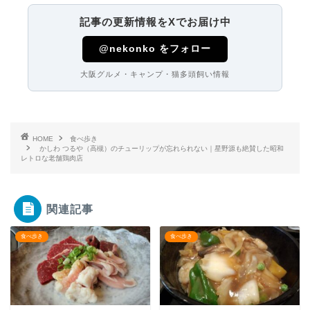
記事の更新情報をXでお届け中
@nekonko をフォロー
大阪グルメ・キャンプ・猫多頭飼い情報
HOME
食べ歩き
かしわ つるや（高槻）のチューリップが忘れられない｜星野源も絶賛した昭和
レトロな老舗鶏肉店
関連記事
食べ歩き
食べ歩き