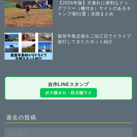
【2026年版】犬連れに便利なドッ
グフリー（柵付き）サイトのあるキ
ャンプ場51選｜全国まとめ
能登半島北側を二泊三日でドライブ
旅行してきたスポット紹介
自作LINEスタンプ
ボス猫ネロ・巨大猫ライ
過去の投稿
過
去