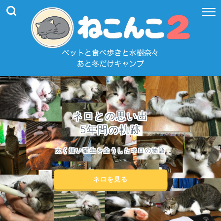
ネロとの思い出
5年間の軌跡
太く短い猫生を全うしたネロの物語
ネロを見る