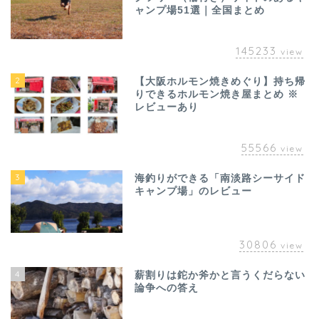
ャンプ場51選｜全国まとめ
145233
view
2
【大阪ホルモン焼きめぐり】持ち帰
りできるホルモン焼き屋まとめ ※
レビューあり
55566
view
3
海釣りができる「南淡路シーサイド
キャンプ場」のレビュー
30806
view
4
薪割りは鉈か斧かと言うくだらない
論争への答え