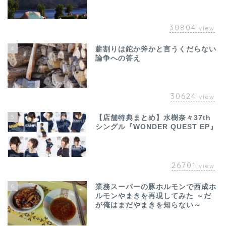
30804
view
4
薪割りは鉈か斧かと言うくだらない
論争への答え
30624
view
5
【店舗特典まとめ】水樹奈々37th
シングル『WONDER QUEST EP』
26701
view
6
業務スーパーの豚ホルモンで西成ホ
ルモンやまきを再現してみた ～だ
が俺はまだやまきを知らない～