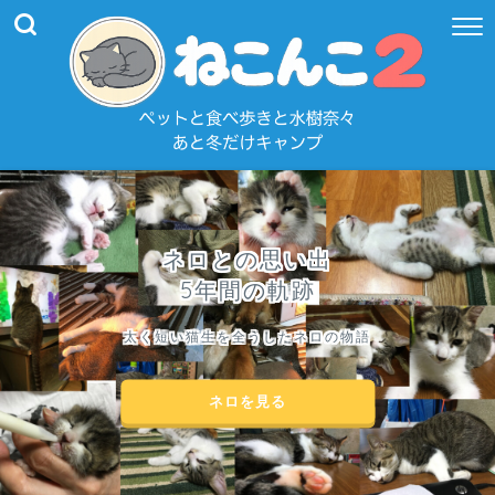
ネロとの思い出
5年間の軌跡
太く短い猫生を全うしたネロの物語
ネロを見る