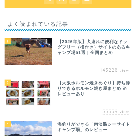
よく読まれている記事
1
【2026年版】犬連れに便利なドッ
グフリー（柵付き）サイトのあるキ
ャンプ場51選｜全国まとめ
145228
view
2
【大阪ホルモン焼きめぐり】持ち帰
りできるホルモン焼き屋まとめ ※
レビューあり
55559
view
3
海釣りができる「南淡路シーサイド
キャンプ場」のレビュー