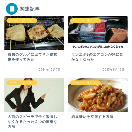
関連記事
アーカイブ（旧ブログ）
アーカイブ（旧ブログ）
孤独のグルメに出てきた信玄
ランエボ9のエアコンが急に効
袋を作ってみた
かなくなった
2014年12月7日
2013年8月15日
アーカイブ（旧ブログ）
アーカイブ（旧ブログ）
人前のスピーチで全く緊張し
納豆嫌いを克服する方法
なくなるたった２つの簡単な
方法