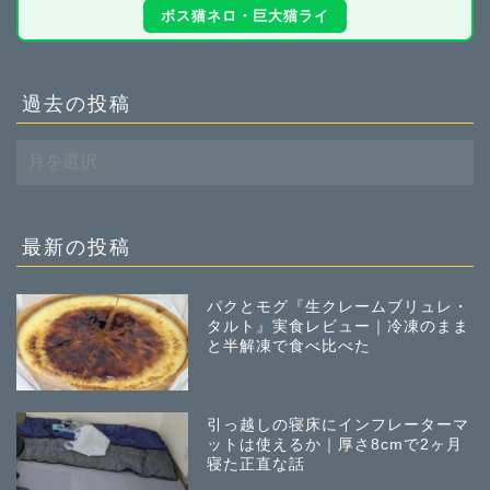
ボス猫ネロ・巨大猫ライ
過去の投稿
過
去
の
投
稿
最新の投稿
パクとモグ『生クレームブリュレ・
タルト』実食レビュー｜冷凍のまま
と半解凍で食べ比べた
引っ越しの寝床にインフレーターマ
ットは使えるか｜厚さ8cmで2ヶ月
寝た正直な話