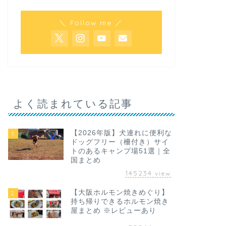
＼ Follow me ／
よく読まれている記事
【2026年版】犬連れに便利な
1
ドッグフリー（柵付き）サイ
トのあるキャンプ場51選｜全
国まとめ
145234
view
【大阪ホルモン焼きめぐり】
2
持ち帰りできるホルモン焼き
屋まとめ ※レビューあり