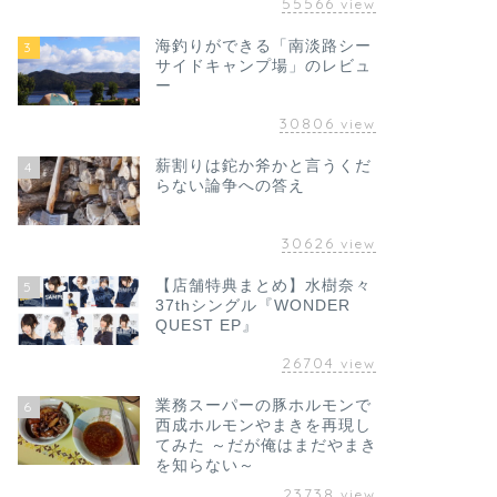
55566
view
海釣りができる「南淡路シー
3
サイドキャンプ場」のレビュ
ー
30806
view
薪割りは鉈か斧かと言うくだ
4
らない論争への答え
30626
view
【店舗特典まとめ】水樹奈々
5
37thシングル『WONDER
QUEST EP』
26704
view
業務スーパーの豚ホルモンで
6
西成ホルモンやまきを再現し
てみた ～だが俺はまだやまき
を知らない～
23738
view