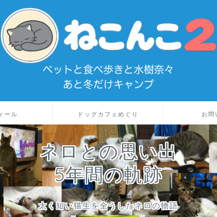
ィール
ドッグカフェめぐり
お問
ネロとの思い出
5年間の軌跡
太く短い猫生を全うしたネロの物語