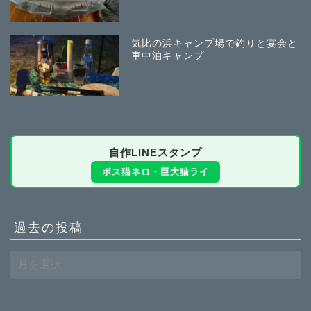
気比の浜キャンプ場で釣りと宴会と
車中泊キャンプ
自作LINEスタンプ
ボス猫ネロ・巨大猫ライ
過去の投稿
過
去
の
投