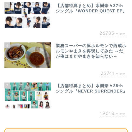
5
【店舗特典まとめ】水樹奈々37th
シングル『WONDER QUEST EP』
26705
view
6
業務スーパーの豚ホルモンで西成ホ
ルモンやまきを再現してみた ～だ
が俺はまだやまきを知らない～
23741
view
7
【店舗特典まとめ】水樹奈々38th
シングル『NEVER SURRENDER』
19018
view