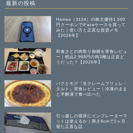
稿
最新の投稿
Hamee（3134）の株主優待1,500
円クーポンでiFaceケースを買って
みた｜使い方と正直な投資メモ
【2026年】
和食さとの肉祭り御膳を実食レビュ
ー｜税込2,968円の肉3種は正直ど
うだった？【2026年】
パクとモグ『生クレームブリュレ・
タルト』実食レビュー｜冷凍のまま
と半解凍で食べ比べた
引っ越しの寝床にインフレーターマ
ットは使えるか｜厚さ8cmで2ヶ月
寝た正直な話