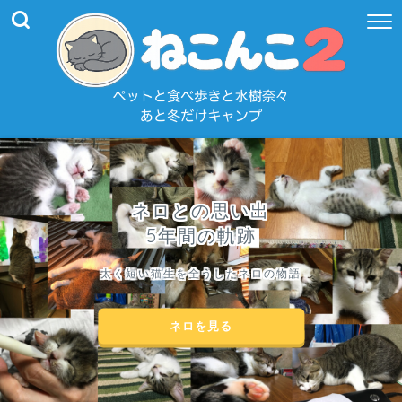
ネロとの思い出
5年間の軌跡
太く短い猫生を全うしたネロの物語
ネロを見る