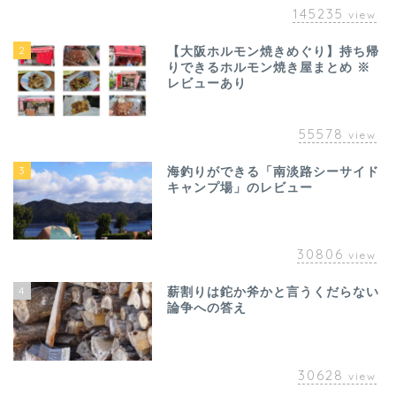
145235
view
2
【大阪ホルモン焼きめぐり】持ち帰
りできるホルモン焼き屋まとめ ※
レビューあり
55578
view
3
海釣りができる「南淡路シーサイド
キャンプ場」のレビュー
30806
view
4
薪割りは鉈か斧かと言うくだらない
論争への答え
30628
view