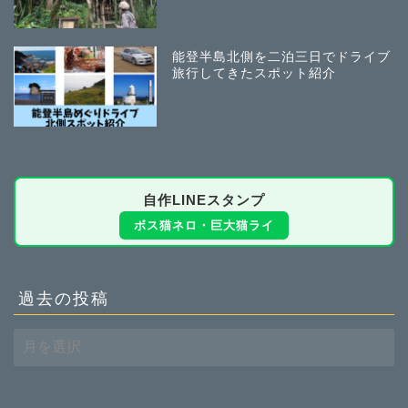
能登半島北側を二泊三日でドライブ
旅行してきたスポット紹介
自作LINEスタンプ
ボス猫ネロ・巨大猫ライ
過去の投稿
過
去
の
投