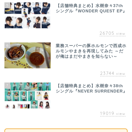
5
【店舗特典まとめ】水樹奈々37th
シングル『WONDER QUEST EP』
26705
view
6
業務スーパーの豚ホルモンで西成ホ
ルモンやまきを再現してみた ～だ
が俺はまだやまきを知らない～
23744
view
7
【店舗特典まとめ】水樹奈々38th
シングル『NEVER SURRENDER』
19019
view