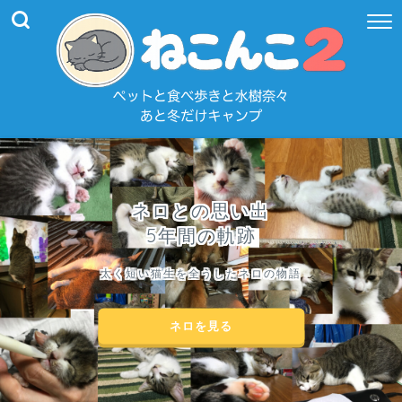
ネロとの思い出
5年間の軌跡
太く短い猫生を全うしたネロの物語
ネロを見る