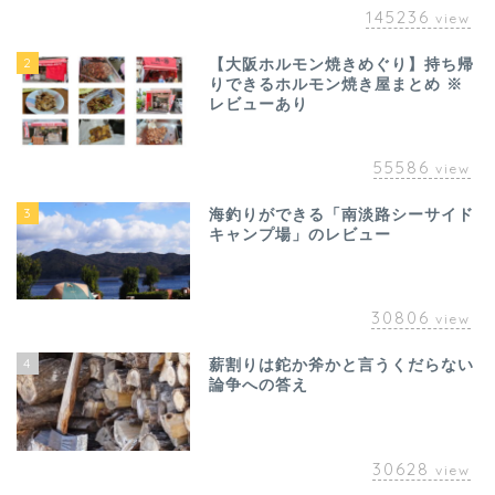
145236
view
2
【大阪ホルモン焼きめぐり】持ち帰
りできるホルモン焼き屋まとめ ※
レビューあり
55586
view
3
海釣りができる「南淡路シーサイド
キャンプ場」のレビュー
30806
view
4
薪割りは鉈か斧かと言うくだらない
論争への答え
30628
view