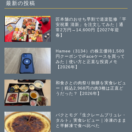
稿
最新の投稿
匠本舗のおせち早割で道楽監修「平
安祝重 清新」を注文してみた｜通
常2万円→14,600円【2027年迎
春】
Hamee（3134）の株主優待1,500
円クーポンでiFaceケースを買って
みた｜使い方と正直な投資メモ
【2026年】
和食さとの肉祭り御膳を実食レビュ
ー｜税込2,968円の肉3種は正直ど
うだった？【2026年】
パクとモグ『生クレームブリュレ・
タルト』実食レビュー｜冷凍のまま
と半解凍で食べ比べた