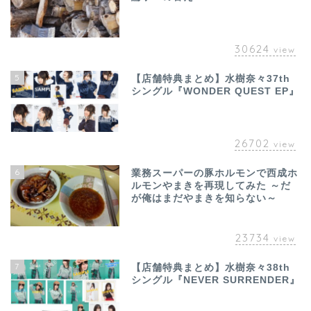
30624
view
5
【店舗特典まとめ】水樹奈々37th
シングル『WONDER QUEST EP』
26702
view
6
業務スーパーの豚ホルモンで西成ホ
ルモンやまきを再現してみた ～だ
が俺はまだやまきを知らない～
23734
view
7
【店舗特典まとめ】水樹奈々38th
シングル『NEVER SURRENDER』