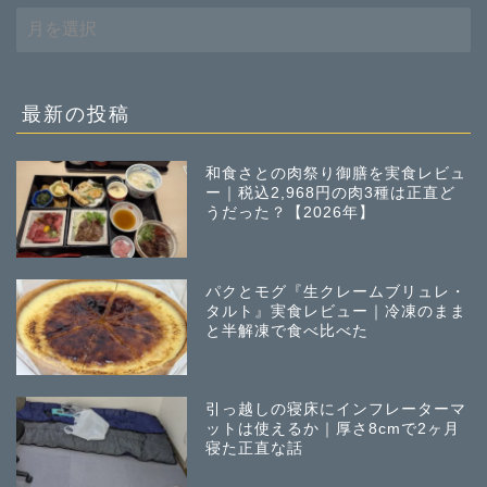
過
去
の
投
稿
最新の投稿
和食さとの肉祭り御膳を実食レビュ
ー｜税込2,968円の肉3種は正直ど
うだった？【2026年】
パクとモグ『生クレームブリュレ・
タルト』実食レビュー｜冷凍のまま
と半解凍で食べ比べた
引っ越しの寝床にインフレーターマ
ットは使えるか｜厚さ8cmで2ヶ月
寝た正直な話