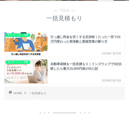
― TAG ―
一括見積もり
ライフハック・日常
引っ越し料金を安くする交渉術｜たった一言で10
万円変わった実体験と悪徳営業の断り方
2026年7月10日
ライフハック・日常
自動車保険を一括見積もり｜インズウェブで5社比
較したら最大15,000円差が出た話
2026年5月10日
HOME
一括見積もり