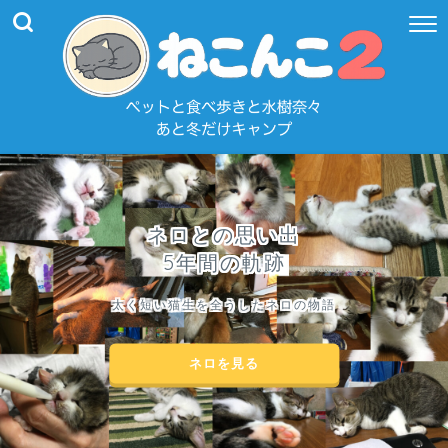
ネロとの思い出
5年間の軌跡
太く短い猫生を全うしたネロの物語
ネロを見る