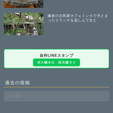
鎌倉の古民家カフェミンカで犬とま
ったりランチを楽しんできた
自作LINEスタンプ
ボス猫ネロ・巨大猫ライ
過去の投稿
過
去
の
投