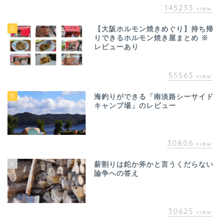
145233
view
2
【大阪ホルモン焼きめぐり】持ち帰
りできるホルモン焼き屋まとめ ※
レビューあり
55563
view
3
海釣りができる「南淡路シーサイド
キャンプ場」のレビュー
30806
view
4
薪割りは鉈か斧かと言うくだらない
論争への答え
30625
view