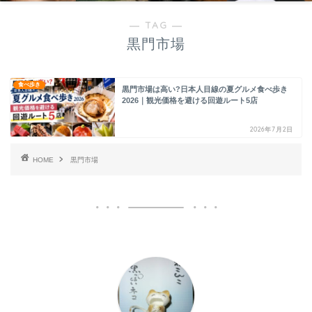
― TAG ―
黒門市場
食べ歩き
黒門市場は高い?日本人目線の夏グルメ食べ歩き
2026｜観光価格を避ける回遊ルート5店
2026年7月2日
HOME
黒門市場