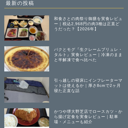
稿
最新の投稿
和食さとの肉祭り御膳を実食レビュ
ー｜税込2,968円の肉3種は正直ど
うだった？【2026年】
パクとモグ『生クレームブリュレ・
タルト』実食レビュー｜冷凍のまま
と半解凍で食べ比べた
引っ越しの寝床にインフレーターマ
ットは使えるか｜厚さ8cmで2ヶ月
寝た正直な話
かつや堺大野芝店でロースカツ・か
ら揚げ定食を実食レビュー｜駐車
場・メニューも紹介