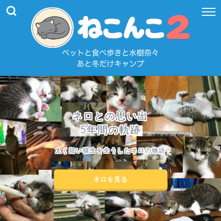
ネロとの思い出
5年間の軌跡
太く短い猫生を全うしたネロの物語
ネロを見る