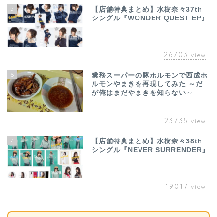
5
【店舗特典まとめ】水樹奈々37th
シングル『WONDER QUEST EP』
26703
view
6
業務スーパーの豚ホルモンで西成ホ
ルモンやまきを再現してみた ～だ
が俺はまだやまきを知らない～
23735
view
7
【店舗特典まとめ】水樹奈々38th
シングル『NEVER SURRENDER』
19017
view