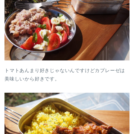
トマトあんまり好きじゃないんですけどカプレーゼは
美味しいから好きです。