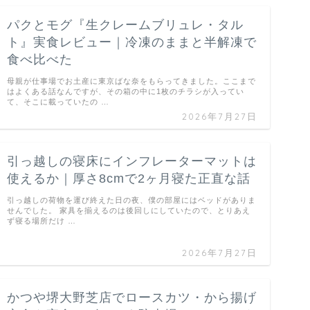
パクとモグ『生クレームブリュレ・タル
ト』実食レビュー｜冷凍のままと半解凍で
食べ比べた
母親が仕事場でお土産に東京ばな奈をもらってきました。ここまで
はよくある話なんですが、その箱の中に1枚のチラシが入ってい
て、そこに載っていたの …
2026年7月27日
引っ越しの寝床にインフレーターマットは
使えるか｜厚さ8cmで2ヶ月寝た正直な話
引っ越しの荷物を運び終えた日の夜、僕の部屋にはベッドがありま
せんでした。 家具を揃えるのは後回しにしていたので、とりあえ
ず寝る場所だけ …
2026年7月27日
かつや堺大野芝店でロースカツ・から揚げ