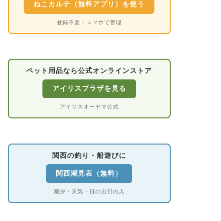
ビアガーデン
ねこカルテ（無料アプリ）を使う
カレンダー
登録不要・スマホで管理
大阪の夏は暑い。けれ
が増えるのも夏です。
清流での川遊び。「今 
ペット用品なら公式オンラインストア
食べ歩き
堺・南大阪のビ
アイリスプラザを見る
結の前売398
アイリスオーヤマ公式
犬連れBBQま
「ビアガーデンに行き
堺・南大阪に住んでい
も調べてみると、堺駅前
関西の釣り・船遊びに
関西潮見表（無料）
食べ歩き
難波・道頓堀
潮汐・天気・日の出日の入
2026｜北極
名店