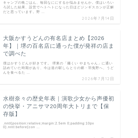
キャンプの晩ごはん、毎回なににするか悩みませんか。僕はいろい
ろ試した結果、設営でヘトヘトになった日ほどジンギスカンが正解
だと思っています。野 …
2026年7月14日
大阪かすうどんの有名店まとめ【2026
年】｜堺の百名店に通った僕が発祥の店ま
で調べた
僕はかすうどんが好きです。 堺東の「麺くい やまちゃん」に通い
詰めていた時期があり、今は道の駅しらとりの郷・羽曳野へ、うど
んを食べるた …
2026年7月12日
水樹奈々の歴史年表｜演歌少女から声優初
の快挙・アニサマ20周年大トリまで【保
存版】
.nntl{position:relative;margin:2.5em 0;padding:10px
0}.nntl:before{con …