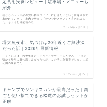
定食を実食レビュー｜駐車場・メニューも
紹介
朝からペット用品の買い物やダイソーに行きたいという親を連れて
出かけていたら、車内で唐突に「かつや行きたい」と言われまし
た。ちょうど目的地の近 …
2026年7月18日
堺大魚夜市、気づけば20年近くご無沙汰
だった話｜2026年最新情報
「そういえば、堺大魚夜市って今どこでやってるんやろ」 子供の
頃から毎年の夏の楽しみだったのが、この堺大魚夜市でした。大浜
公園の屋台でた …
2026年7月15日
キャンプでジンギスカンが最高だった｜鍋
ごと使い捨てできる松尾のお試しセットが
正解