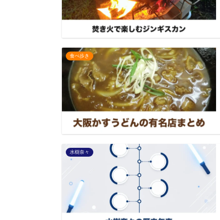
食べ歩き
水樹奈々