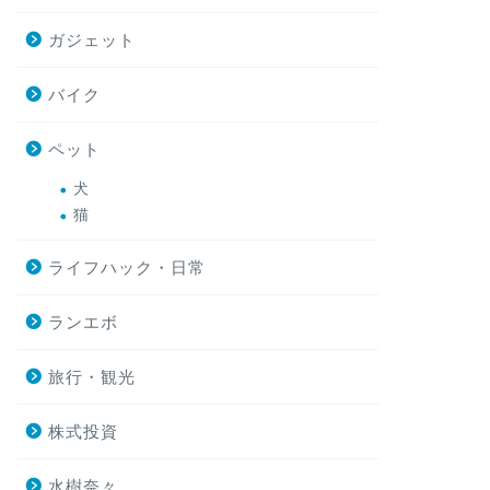
ガジェット
食べ歩き
大阪・関西のか
バイク
と純氷の名店
良・神戸】
ペット
夏になると無性に食べ
いえ大阪・関西には「
犬
個性の違う名店が多く 
猫
ライフハック・日常
BBQ
大阪ビアガーデ
る駅近・着席
ランエボ
選】
旅行・観光
夏が近づくと、大阪の
ます。とはいえ、いざ
放題ガブ飲み系ばかり 
株式投資
水樹奈々