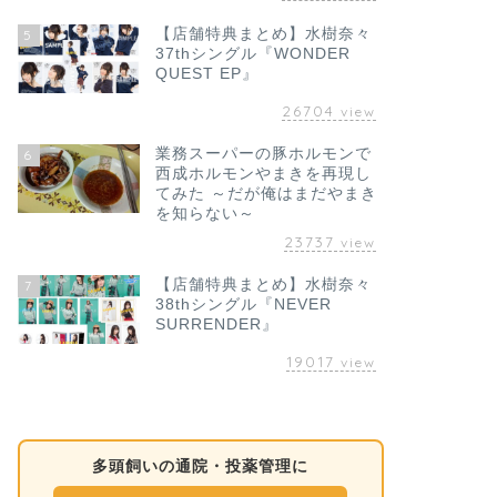
食べ歩き
【店舗特典まとめ】水樹奈々
5
大阪かすうどん
37thシングル『WONDER
年】｜堺の百
QUEST EP』
で調べた
26704
view
僕はかすうどんが好き
詰めていた時期があり
業務スーパーの豚ホルモンで
6
んを食べるた …
西成ホルモンやまきを再現し
てみた ～だが俺はまだやまき
を知らない～
23737
view
食べ歩き
にぎり長次郎
意｜本まぐろ大
【店舗特典まとめ】水樹奈々
7
38thシングル『NEVER
【堺・2026年
SURRENDER』
7月4日の晩ごはんに、
19017
view
きました。JR阪和線
「ちょっといい回転 …
多頭飼いの通院・投薬管理に
食べ歩き
大阪の夏グルメ