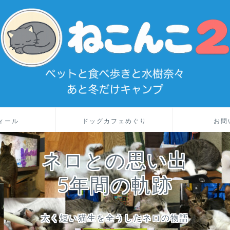
ィール
ドッグカフェめぐり
お問
ネロとの思い出
5年間の軌跡
太く短い猫生を全うしたネロの物語