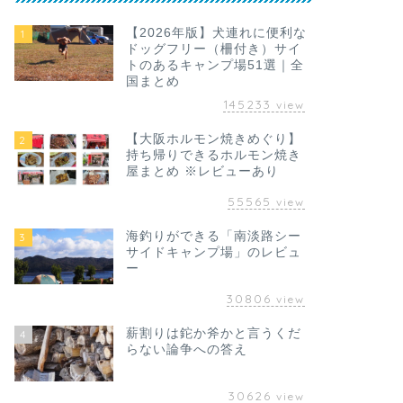
【2026年版】犬連れに便利な
1
ドッグフリー（柵付き）サイ
トのあるキャンプ場51選｜全
食べ歩き
和食さとの肉
国まとめ
込2,968円
145233
view
【2026年】
【大阪ホルモン焼きめぐり】
2
持ち帰りできるホルモン焼き
先日、近所の和食さと
まつり）」というフェ
屋まとめ ※レビューあり
づくしの御膳が …
55565
view
海釣りができる「南淡路シー
3
食べ歩き
サイドキャンプ場」のレビュ
かつや堺大野
ー
定食を実食レ
30806
view
紹介
朝からペット用品の買
薪割りは鉈か斧かと言うくだ
4
出かけていたら、車内
らない論争への答え
た。ちょうど目的地の近
30626
view