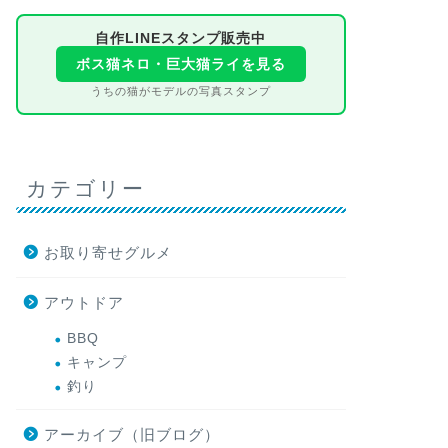
大阪ミナミの夏は、と
き回っていると、冷た
自作LINEスタンプ販売中
ので「どこで涼もうか 
ボス猫ネロ・巨大猫ライを見る
うちの猫がモデルの写真スタンプ
食べ歩き
堺・南大阪のか
470円の老舗
選
カテゴリー
かき氷というと大阪市
実は堺は「日本のかき
鎌倉時代末期創業の甘 
お取り寄せグルメ
アウトドア
食べ歩き
黒門市場は高
BBQ
べ歩き2026
キャンプ
ト5店
釣り
「大阪の台所」と呼ば
は「外国人観光客向け
タにされがちな場所で 
アーカイブ（旧ブログ）