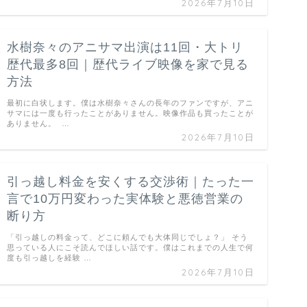
2026年7月10日
水樹奈々のアニサマ出演は11回・大トリ
歴代最多8回｜歴代ライブ映像を家で見る
方法
最初に白状します。僕は水樹奈々さんの長年のファンですが、アニ
サマには一度も行ったことがありません。映像作品も買ったことが
ありません。 …
2026年7月10日
引っ越し料金を安くする交渉術｜たった一
言で10万円変わった実体験と悪徳営業の
断り方
「引っ越しの料金って、どこに頼んでも大体同じでしょ？」 そう
思っている人にこそ読んでほしい話です。僕はこれまでの人生で何
度も引っ越しを経験 …
2026年7月10日