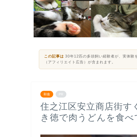
この記事は
30年12匹の多頭飼い経験者が、実体
（アフィリエイト広告）が含まれます。
和食
PR
住之江区安立商店街す
き徳で肉うどんを食べ