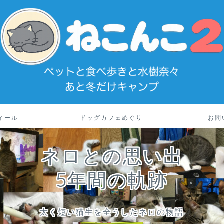
ィール
ドッグカフェめぐり
お問
ネロとの思い出
5年間の軌跡
太く短い猫生を全うしたネロの物語