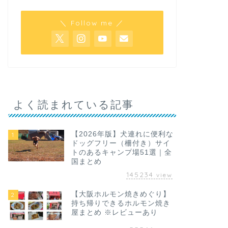
＼ Follow me ／
よく読まれている記事
【2026年版】犬連れに便利な
1
ドッグフリー（柵付き）サイ
トのあるキャンプ場51選｜全
国まとめ
145234
view
【大阪ホルモン焼きめぐり】
2
持ち帰りできるホルモン焼き
屋まとめ ※レビューあり