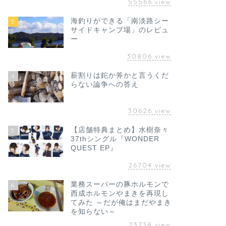
55566
view
海釣りができる「南淡路シー
3
サイドキャンプ場」のレビュ
ー
30806
view
薪割りは鉈か斧かと言うくだ
4
らない論争への答え
30626
view
【店舗特典まとめ】水樹奈々
5
37thシングル『WONDER
QUEST EP』
26704
view
業務スーパーの豚ホルモンで
6
西成ホルモンやまきを再現し
てみた ～だが俺はまだやまき
を知らない～
23738
view