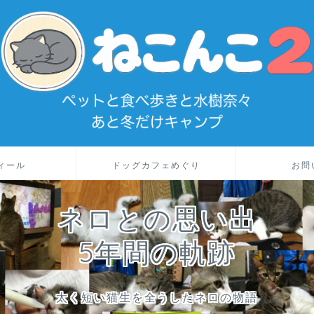
ィール
ドッグカフェめぐり
お問
ネロとの思い出
5年間の軌跡
太く短い猫生を全うしたネロの物語