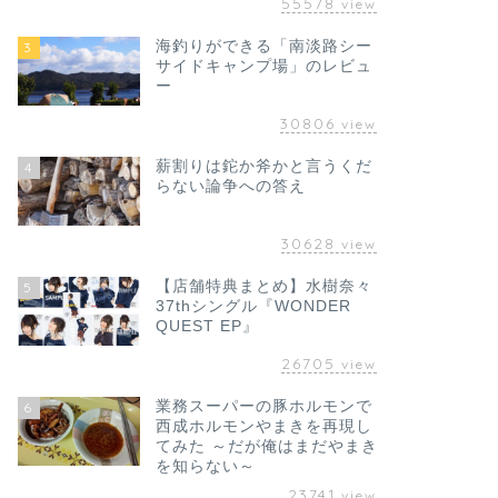
55578
view
海釣りができる「南淡路シー
3
サイドキャンプ場」のレビュ
ー
30806
view
薪割りは鉈か斧かと言うくだ
4
らない論争への答え
30628
view
【店舗特典まとめ】水樹奈々
5
37thシングル『WONDER
QUEST EP』
26705
view
業務スーパーの豚ホルモンで
6
西成ホルモンやまきを再現し
てみた ～だが俺はまだやまき
を知らない～
23741
view