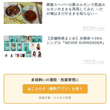
6
業務スーパーの豚ホルモンで西成ホ
ルモンやまきを再現してみた ～だ
が俺はまだやまきを知らない～
23734
view
7
【店舗特典まとめ】水樹奈々38th
シングル『NEVER SURRENDER』
19015
view
多頭飼いの通院・投薬管理に
ねこカルテ（無料アプリ）を使う
登録不要・スマホで管理