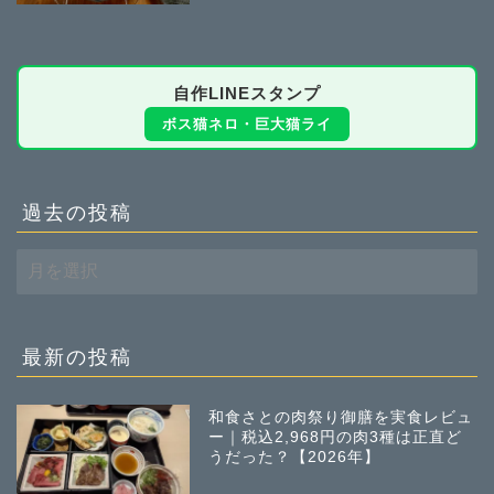
自作LINEスタンプ
ボス猫ネロ・巨大猫ライ
過去の投稿
過
去
の
投
稿
最新の投稿
和食さとの肉祭り御膳を実食レビュ
ー｜税込2,968円の肉3種は正直ど
うだった？【2026年】