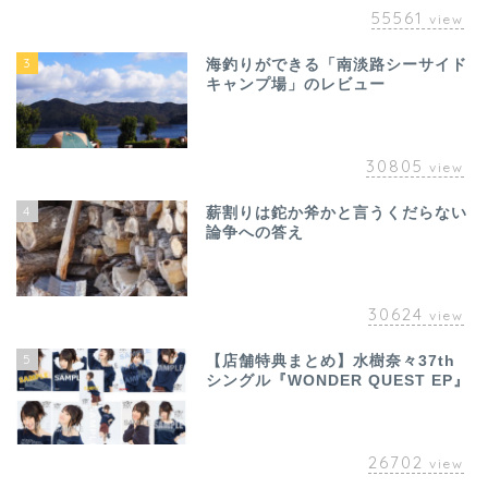
55561
view
3
海釣りができる「南淡路シーサイド
キャンプ場」のレビュー
30805
view
4
薪割りは鉈か斧かと言うくだらない
論争への答え
30624
view
5
【店舗特典まとめ】水樹奈々37th
シングル『WONDER QUEST EP』
26702
view