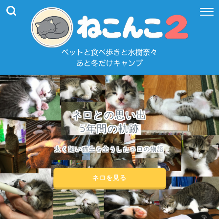
ネロとの思い出
5年間の軌跡
太く短い猫生を全うしたネロの物語
ネロを見る