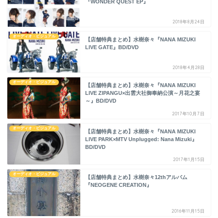
『WONDER QUEST EP』
2018年8月24日
オーディオ・ビジュアル
【店舗特典まとめ】水樹奈々『NANA MIZUKI
LIVE GATE』BD/DVD
2018年4月28日
オーディオ・ビジュアル
【店舗特典まとめ】水樹奈々『NANA MIZUKI
LIVE ZIPANGU×出雲大社御奉納公演～月花之宴
～』BD/DVD
2017年10月7日
オーディオ・ビジュアル
【店舗特典まとめ】水樹奈々『NANA MIZUKI
LIVE PARK×MTV Unplugged: Nana Mizuki』
BD/DVD
2017年1月15日
オーディオ・ビジュアル
【店舗特典まとめ】水樹奈々12thアルバム
『NEOGENE CREATION』
2016年11月15日