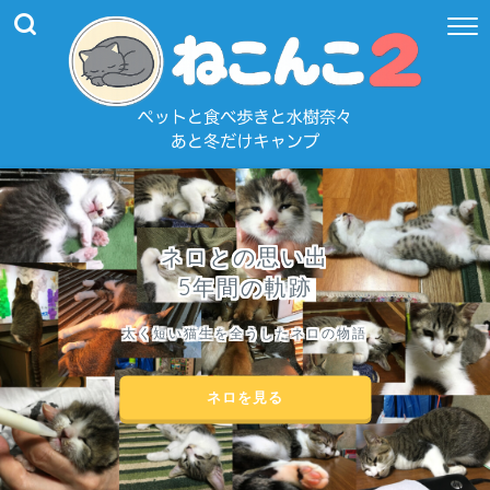
ネロとの思い出
5年間の軌跡
太く短い猫生を全うしたネロの物語
ネロを見る