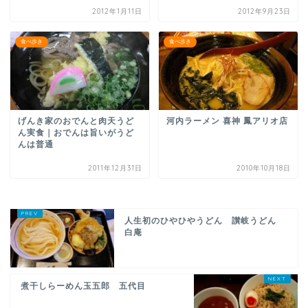
2012年1月11日
2012年9月23日
食べ歩き
食べ歩き
げんき家のおでんと肉天うど
河内ラーメン 喜神 鳳アリオ店
ん実食｜おでんは旨いがうど
んは普通
2011年12月31日
2010年10月18日
人生初のひやひやうどん 讃岐うどん
白庵
煮干しらーめん玉五郎 五代目