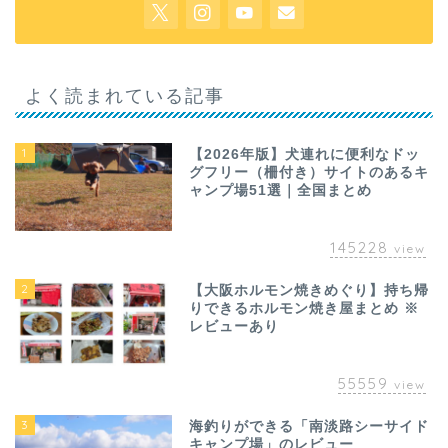
よく読まれている記事
1
【2026年版】犬連れに便利なドッ
グフリー（柵付き）サイトのあるキ
ャンプ場51選｜全国まとめ
145228
view
2
【大阪ホルモン焼きめぐり】持ち帰
りできるホルモン焼き屋まとめ ※
レビューあり
55559
view
3
海釣りができる「南淡路シーサイド
キャンプ場」のレビュー