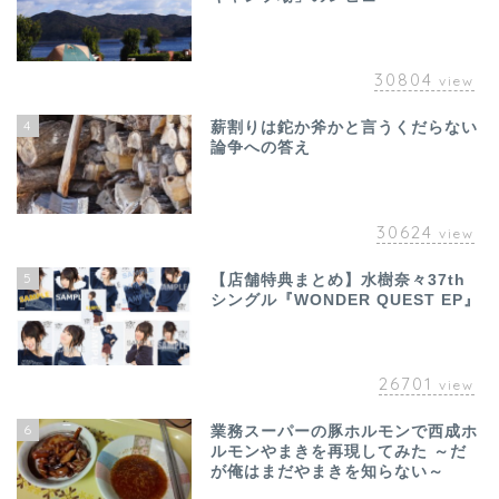
30804
view
4
薪割りは鉈か斧かと言うくだらない
論争への答え
30624
view
5
【店舗特典まとめ】水樹奈々37th
シングル『WONDER QUEST EP』
26701
view
6
業務スーパーの豚ホルモンで西成ホ
ルモンやまきを再現してみた ～だ
が俺はまだやまきを知らない～