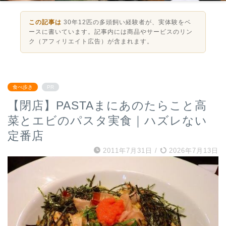
この記事は
30年12匹の多頭飼い経験者が、実体験をベ
ースに書いています。記事内には商品やサービスのリン
ク（アフィリエイト広告）が含まれます。
食べ歩き
PR
【閉店】PASTAまにあのたらこと高
菜とエビのパスタ実食｜ハズレない
定番店
2011年7月31日
/
2026年7月13日