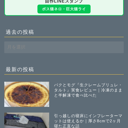
自作LINEスタンプ
ボス猫ネロ・巨大猫ライ
過去の投稿
過
去
の
投
稿
最新の投稿
パクとモグ『生クレームブリュレ・
タルト』実食レビュー｜冷凍のまま
と半解凍で食べ比べた
引っ越しの寝床にインフレーターマ
ットは使えるか｜厚さ8cmで2ヶ月
寝た正直な話