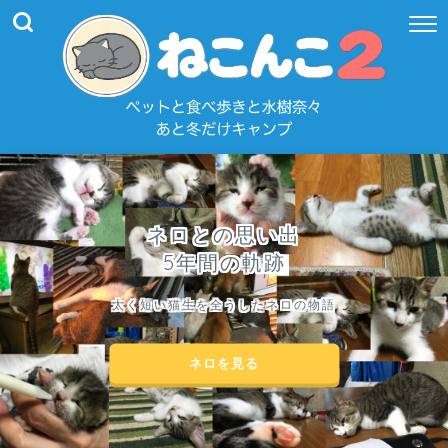
ネロとの思い出
5年間の軌跡
太く短い猫生を全うしたネロの物語
ネロを見る