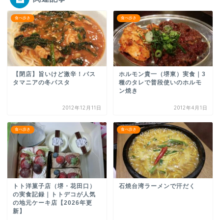
食べ歩き
食べ歩き
【閉店】旨いけど激辛！パス
ホルモン貴一（堺東）実食｜3
タマニアの冬パスタ
種のタレで普段使いのホルモ
ン焼き
2012年12月11日
2012年4月1日
食べ歩き
食べ歩き
トト洋菓子店（堺・花田口）
石焼台湾ラーメンで汗だく
の実食記録｜トトデコが人気
の地元ケーキ店【2026年更
新】