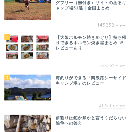
グフリー（柵付き）サイトのあるキ
ャンプ場51選｜全国まとめ
145232
view
2
【大阪ホルモン焼きめぐり】持ち帰
りできるホルモン焼き屋まとめ ※
レビューあり
55561
view
3
海釣りができる「南淡路シーサイド
キャンプ場」のレビュー
30805
view
4
薪割りは鉈か斧かと言うくだらない
論争への答え