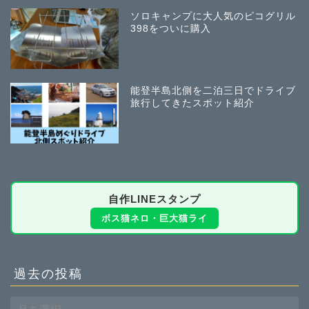
ソロキャンプに大人気のピコグリル
398をついに購入
能登半島北側を二泊三日でドライブ
旅行してきたスポット紹介
自作LINEスタンプ
ボス猫ネロ・巨大猫ライ
過去の投稿
過