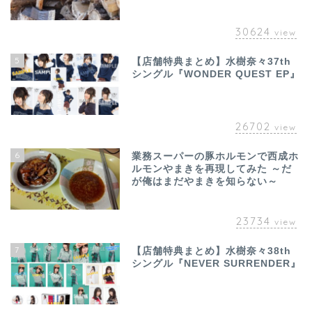
30624
view
5
【店舗特典まとめ】水樹奈々37th
シングル『WONDER QUEST EP』
26702
view
6
業務スーパーの豚ホルモンで西成ホ
ルモンやまきを再現してみた ～だ
が俺はまだやまきを知らない～
23734
view
7
【店舗特典まとめ】水樹奈々38th
シングル『NEVER SURRENDER』