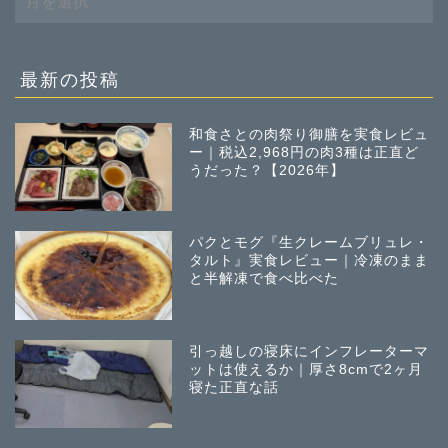
去
の
投
稿
最新の投稿
和食さとの肉祭り御膳を実食レビュ
ー｜税込2,968円の肉3種は正直ど
うだった？【2026年】
パクとモグ『生クレームブリュレ・
タルト』実食レビュー｜冷凍のまま
と半解凍で食べ比べた
引っ越しの寝床にインフレーターマ
ットは使えるか｜厚さ8cmで2ヶ月
寝た正直な話