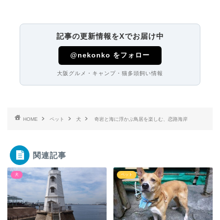
記事の更新情報をXでお届け中
@nekonko をフォロー
大阪グルメ・キャンプ・猫多頭飼い情報
HOME
ペット
犬
奇岩と海に浮かぶ鳥居を楽しむ、恋路海岸
関連記事
犬
ペット