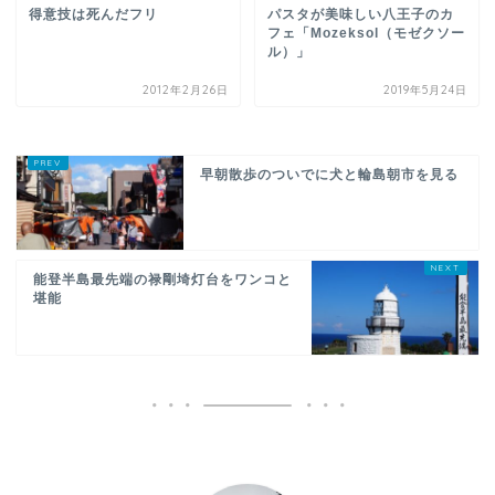
得意技は死んだフリ
パスタが美味しい八王子のカ
フェ「Mozeksol（モゼクソー
ル）」
2012年2月26日
2019年5月24日
早朝散歩のついでに犬と輪島朝市を見る
能登半島最先端の禄剛埼灯台をワンコと
堪能