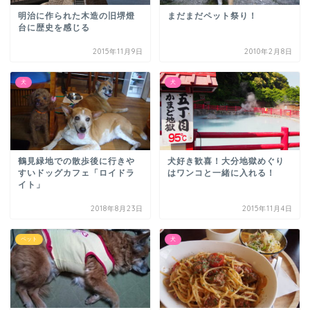
明治に作られた木造の旧堺燈
まだまだペット祭り！
台に歴史を感じる
2015年11月9日
2010年2月8日
犬
犬
鶴見緑地での散歩後に行きや
犬好き歓喜！大分地獄めぐり
すいドッグカフェ「ロイドラ
はワンコと一緒に入れる！
イト」
2018年8月23日
2015年11月4日
ペット
犬