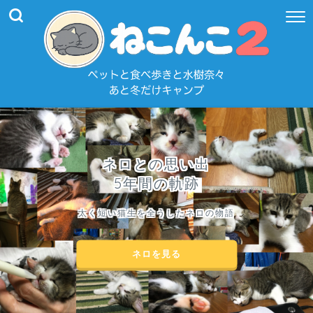
ネロとの思い出
5年間の軌跡
太く短い猫生を全うしたネロの物語
ネロを見る