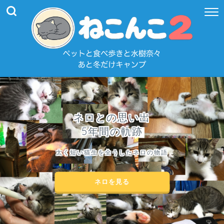
ネロとの思い出
5年間の軌跡
太く短い猫生を全うしたネロの物語
ネロを見る