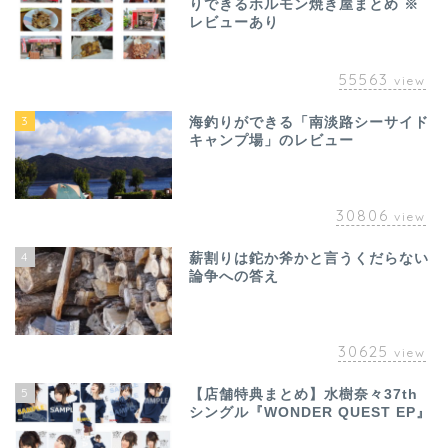
りできるホルモン焼き屋まとめ ※
レビューあり
55563
view
3
海釣りができる「南淡路シーサイド
キャンプ場」のレビュー
30806
view
4
薪割りは鉈か斧かと言うくだらない
論争への答え
30625
view
5
【店舗特典まとめ】水樹奈々37th
シングル『WONDER QUEST EP』