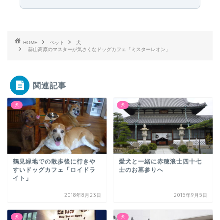
HOME
ペット
犬
蒜山高原のマスターが気さくなドッグカフェ「ミスターレオン」
関連記事
犬
犬
鶴見緑地での散歩後に行きや
愛犬と一緒に赤穂浪士四十七
すいドッグカフェ「ロイドラ
士のお墓参りへ
イト」
2018年8月23日
2015年9月5日
犬
犬