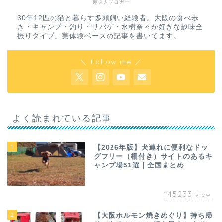
趣味人ブロガー
30年12匹の猫と暮らす多頭飼い経験者。大阪の食べ歩
き・キャンプ・釣り・サバゲ・水樹奈々が好きな趣味全
振りタイプ。実体験ベースの記事を書いてます。
＼ Follow me ／
よく読まれている記事
1
【2026年版】犬連れに便利なドッ
グフリー（柵付き）サイトのあるキ
ャンプ場51選｜全国まとめ
145233
view
2
【大阪ホルモン焼きめぐり】持ち帰