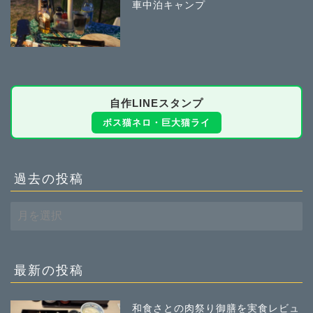
車中泊キャンプ
自作LINEスタンプ
ボス猫ネロ・巨大猫ライ
過去の投稿
過
去
の
投
稿
最新の投稿
和食さとの肉祭り御膳を実食レビュ