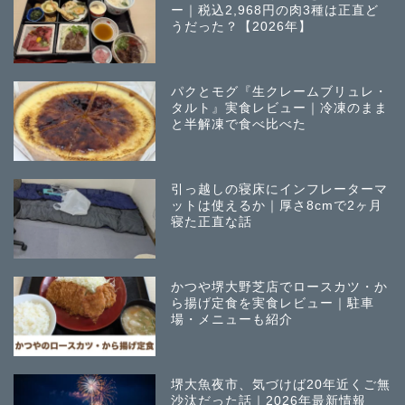
ー｜税込2,968円の肉3種は正直ど
うだった？【2026年】
パクとモグ『生クレームブリュレ・
タルト』実食レビュー｜冷凍のまま
と半解凍で食べ比べた
引っ越しの寝床にインフレーターマ
ットは使えるか｜厚さ8cmで2ヶ月
寝た正直な話
かつや堺大野芝店でロースカツ・か
ら揚げ定食を実食レビュー｜駐車
場・メニューも紹介
堺大魚夜市、気づけば20年近くご無
沙汰だった話｜2026年最新情報