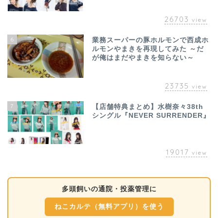
26703
view
6
業務スーパーの豚ホルモンで西成ホ
ルモンやまきを再現してみた ～だ
が俺はまだやまきを知らない～
23735
view
7
【店舗特典まとめ】水樹奈々38th
シングル『NEVER SURRENDER』
19017
view
多頭飼いの通院・投薬管理に
ねこカルテ（無料アプリ）を使う