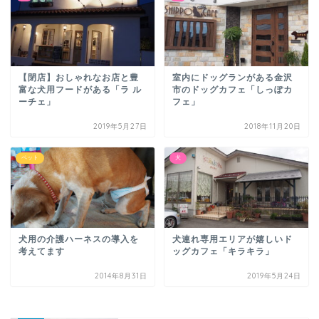
【閉店】おしゃれなお店と豊
室内にドッグランがある金沢
富な犬用フードがある「ラ ル
市のドッグカフェ「しっぽカ
ーチェ」
フェ」
2019年5月27日
2018年11月20日
ペット
犬
犬用の介護ハーネスの導入を
犬連れ専用エリアが嬉しいド
考えてます
ッグカフェ「キラキラ」
2014年8月31日
2019年5月24日