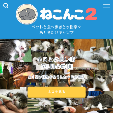
ネロとの思い出
5年間の軌跡
太く短い猫生を全うしたネロの物語
ネロを見る