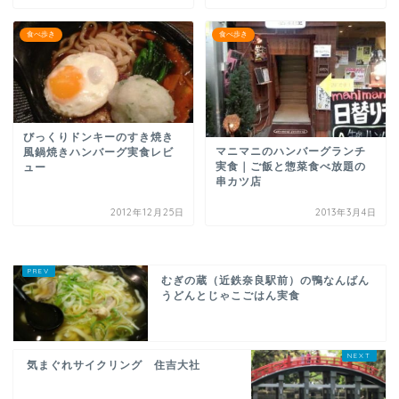
食べ歩き
食べ歩き
びっくりドンキーのすき焼き
マニマニのハンバーグランチ
風鍋焼きハンバーグ実食レビ
実食｜ご飯と惣菜食べ放題の
ュー
串カツ店
2012年12月25日
2013年3月4日
むぎの蔵（近鉄奈良駅前）の鴨なんばん
うどんとじゃこごはん実食
気まぐれサイクリング 住吉大社