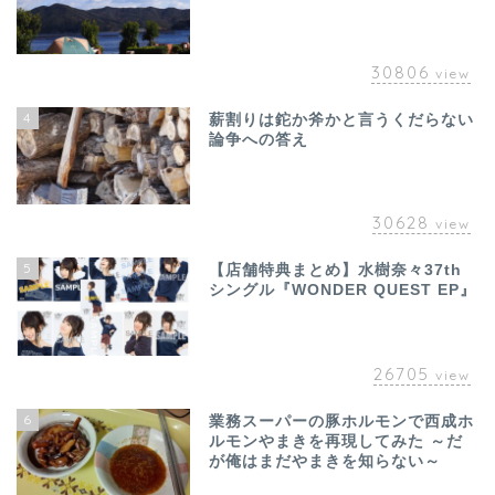
30806
view
4
薪割りは鉈か斧かと言うくだらない
論争への答え
30628
view
5
【店舗特典まとめ】水樹奈々37th
シングル『WONDER QUEST EP』
26705
view
6
業務スーパーの豚ホルモンで西成ホ
ルモンやまきを再現してみた ～だ
が俺はまだやまきを知らない～