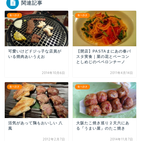
関連記事
食べ歩き
食べ歩き
可愛いけどドジっ子な店員が
【閉店】PASTAまにあの春パ
いる焼肉あいうえお
スタ実食｜菜の花とベーコン
としめじのペペロンチーノ
2014年10月6日
2011年4月14日
食べ歩き
食べ歩き
活気があって鶏もおいしい 八
大阪たこ焼き巡り２天六にあ
風
る「うまい屋」のたこ焼き
2012年2月7日
2014年11月7日