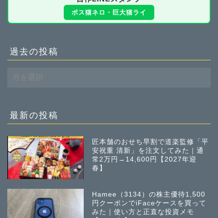
ボス猫ネロ・巨大猫ライ
過去の投稿
過
去
の
投
稿
最新の投稿
匠本舗のおせち早割で道楽監修「平
安祝重 清新」を注文してみた｜通
常2万円→14,600円【2027年迎
春】
Hamee（3134）の株主優待1,500
円クーポンでiFaceケースを買って
みた｜使い方と正直な投資メモ