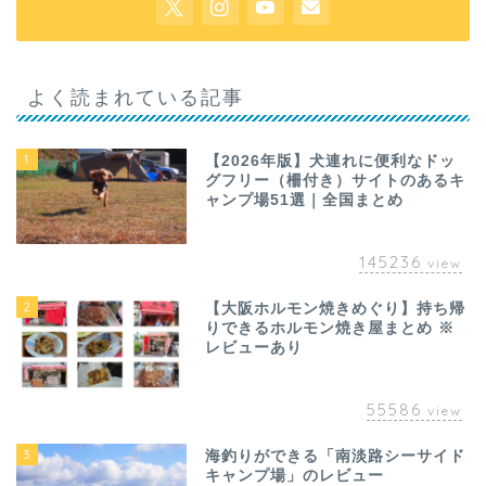
よく読まれている記事
1
【2026年版】犬連れに便利なドッ
グフリー（柵付き）サイトのあるキ
ャンプ場51選｜全国まとめ
145236
view
2
【大阪ホルモン焼きめぐり】持ち帰
りできるホルモン焼き屋まとめ ※
レビューあり
55586
view
3
海釣りができる「南淡路シーサイド
キャンプ場」のレビュー