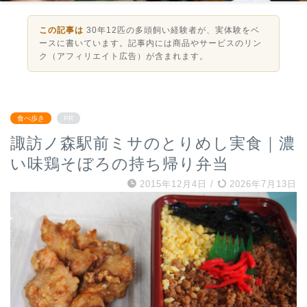
この記事は
30年12匹の多頭飼い経験者が、実体験をベ
ースに書いています。記事内には商品やサービスのリン
ク（アフィリエイト広告）が含まれます。
食べ歩き
PR
諏訪ノ森駅前ミサのとりめし実食｜濃
い味鶏そぼろの持ち帰り弁当
2015年12月4日
/
2026年7月13日