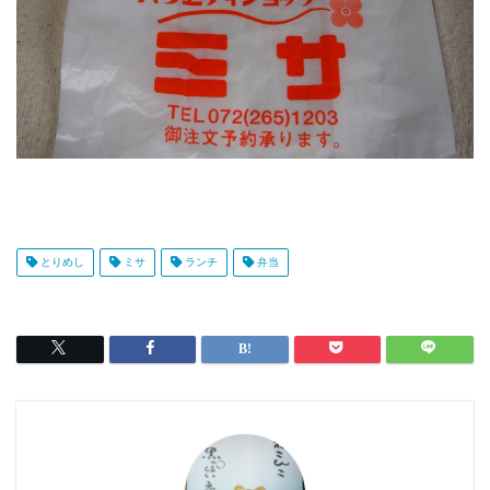
とりめし
ミサ
ランチ
弁当