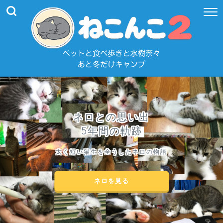
ネロとの思い出
5年間の軌跡
太く短い猫生を全うしたネロの物語
ネロを見る