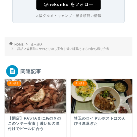
@nekonko をフォロー
大阪グルメ・キャンプ・猫多頭飼い情報
HOME
食べ歩き
諏訪ノ森駅前ミサのとりめし実食｜濃い味鶏そぼろの持ち帰り弁当
関連記事
食べ歩き
食べ歩き
【閉店】PASTAまにあのきの
埼玉のロイヤルホストはのん
このソテー実食｜濃いめの味
びり屋過ぎた
付けでビールに合う