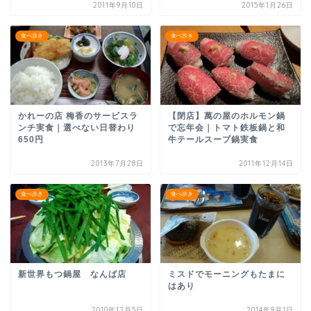
2011年9月10日
2015年1月26日
食べ歩き
食べ歩き
かれーの店 梅香のサービスラ
【閉店】萬の屋のホルモン鍋
ンチ実食｜選べない日替わり
で忘年会｜トマト鉄板鍋と和
650円
牛テールスープ鍋実食
2013年7月28日
2011年12月14日
食べ歩き
食べ歩き
新世界もつ鍋屋 なんば店
ミスドでモーニングもたまに
はあり
2010年12月5日
2014年9月1日