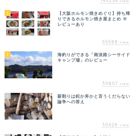
145236
view
2
【大阪ホルモン焼きめぐり】持ち帰
りできるホルモン焼き屋まとめ ※
レビューあり
55588
view
3
海釣りができる「南淡路シーサイド
キャンプ場」のレビュー
30807
view
4
薪割りは鉈か斧かと言うくだらない
論争への答え
30628
view