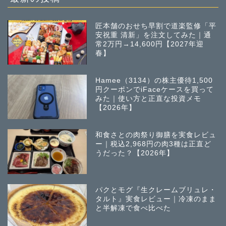
匠本舗のおせち早割で道楽監修「平
安祝重 清新」を注文してみた｜通
常2万円→14,600円【2027年迎
春】
Hamee（3134）の株主優待1,500
円クーポンでiFaceケースを買って
みた｜使い方と正直な投資メモ
【2026年】
和食さとの肉祭り御膳を実食レビュ
ー｜税込2,968円の肉3種は正直ど
うだった？【2026年】
パクとモグ『生クレームブリュレ・
タルト』実食レビュー｜冷凍のまま
と半解凍で食べ比べた