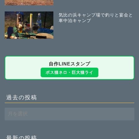
気比の浜キャンプ場で釣りと宴会と
車中泊キャンプ
自作LINEスタンプ
ボス猫ネロ・巨大猫ライ
過去の投稿
過
去
の
投
稿
最新の投稿