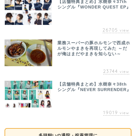
5
【店舗特典まとめ】水樹奈々37th
シングル『WONDER QUEST EP』
26705
view
6
業務スーパーの豚ホルモンで西成ホ
ルモンやまきを再現してみた ～だ
が俺はまだやまきを知らない～
23744
view
7
【店舗特典まとめ】水樹奈々38th
シングル『NEVER SURRENDER』
19019
view
多頭飼いの通院・投薬管理に