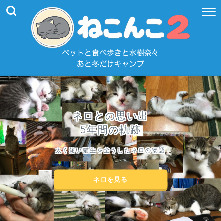
ネロとの思い出
5年間の軌跡
太く短い猫生を全うしたネロの物語
ネロを見る