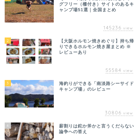
グフリー（柵付き）サイトのあるキ
ャンプ場51選｜全国まとめ
145236
view
2
【大阪ホルモン焼きめぐり】持ち帰
りできるホルモン焼き屋まとめ ※
レビューあり
55584
view
3
海釣りができる「南淡路シーサイド
キャンプ場」のレビュー
30806
view
4
薪割りは鉈か斧かと言うくだらない
論争への答え