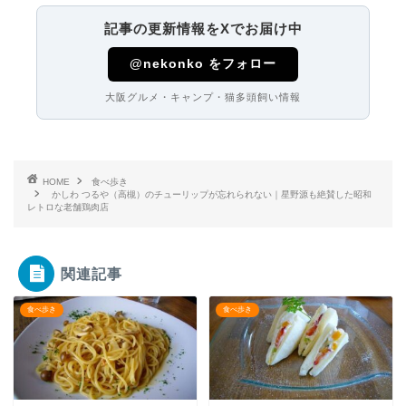
記事の更新情報をXでお届け中
@nekonko をフォロー
大阪グルメ・キャンプ・猫多頭飼い情報
HOME
食べ歩き
かしわ つるや（高槻）のチューリップが忘れられない｜星野源も絶賛した昭和
レトロな老舗鶏肉店
関連記事
食べ歩き
食べ歩き