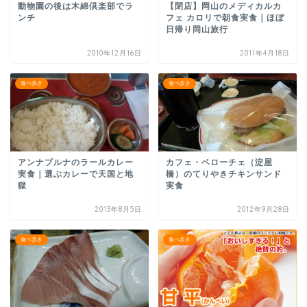
動物園の後は木綿倶楽部でラ
【閉店】岡山のメディカルカ
ンチ
フェ カロリで朝食実食｜ほぼ
日帰り岡山旅行
2010年12月16日
2011年4月18日
食べ歩き
食べ歩き
アンナプルナのラールカレー
カフェ・ベローチェ（淀屋
実食｜選ぶカレーで天国と地
橋）のてりやきチキンサンド
獄
実食
2013年8月5日
2012年9月28日
食べ歩き
食べ歩き