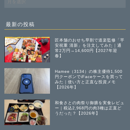
去
の
投
稿
最新の投稿
匠本舗のおせち早割で道楽監修「平
安祝重 清新」を注文してみた｜通
常2万円→14,600円【2027年迎
春】
Hamee（3134）の株主優待1,500
円クーポンでiFaceケースを買って
みた｜使い方と正直な投資メモ
【2026年】
和食さとの肉祭り御膳を実食レビュ
ー｜税込2,968円の肉3種は正直ど
うだった？【2026年】