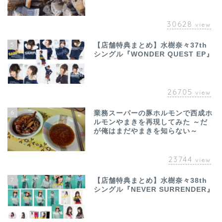
30628
view
5
【店舗特典まとめ】水樹奈々37th
シングル『WONDER QUEST EP』
26705
view
6
業務スーパーの豚ホルモンで西成ホ
ルモンやまきを再現してみた ～だ
が俺はまだやまきを知らない～
23744
view
7
【店舗特典まとめ】水樹奈々38th
シングル『NEVER SURRENDER』