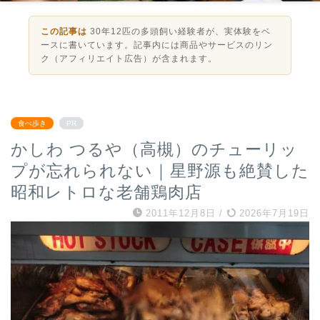
この記事は
30年12匹の多頭飼い経験者が、実体験をベ
ースに書いています。記事内には商品やサービスのリン
ク（アフィリエイト広告）が含まれます。
食べ歩き
PR
かしわ つるや（高槻）のチューリッ
プが忘れられない｜星野源も絶賛した
昭和レトロな老舗鶏肉店
2011年12月8日
/
2026年7月19日