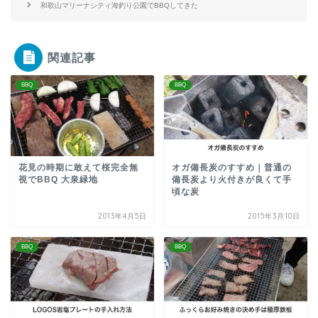
和歌山マリーナシティ海釣り公園でBBQしてきた
関連記事
BBQ
BBQ
花見の時期に敢えて桜完全無
オガ備長炭のすすめ｜普通の
視でBBQ 大泉緑地
備長炭より火付きが良くて手
頃な炭
2013年4月5日
2015年3月10日
BBQ
BBQ