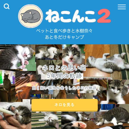
ネロとの思い出
5年間の軌跡
太く短い猫生を全うしたネロの物語
ネロを見る