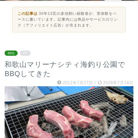
この記事は
30年12匹の多頭飼い経験者が、実体験をベ
ースに書いています。記事内には商品やサービスのリン
ク（アフィリエイト広告）が含まれます。
BBQ
PR
和歌山マリーナシティ海釣り公園で
BBQしてきた
2011年7月27日
/
2026年7月14日