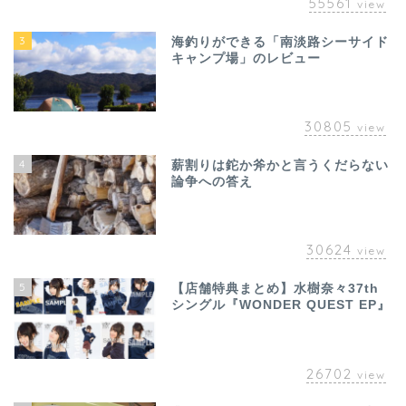
55561
view
3
海釣りができる「南淡路シーサイド
キャンプ場」のレビュー
30805
view
4
薪割りは鉈か斧かと言うくだらない
論争への答え
30624
view
5
【店舗特典まとめ】水樹奈々37th
シングル『WONDER QUEST EP』
26702
view