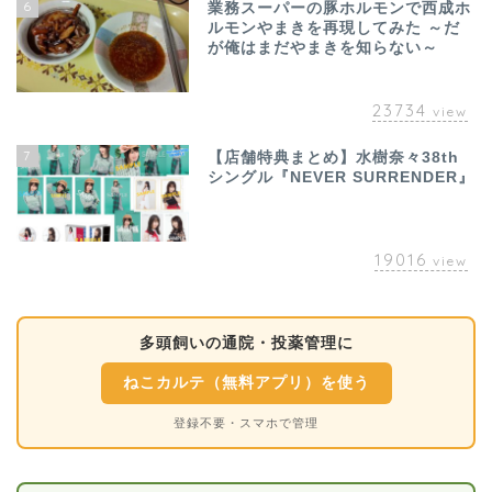
6
業務スーパーの豚ホルモンで西成ホ
ルモンやまきを再現してみた ～だ
が俺はまだやまきを知らない～
23734
view
7
【店舗特典まとめ】水樹奈々38th
シングル『NEVER SURRENDER』
19016
view
多頭飼いの通院・投薬管理に
ねこカルテ（無料アプリ）を使う
登録不要・スマホで管理