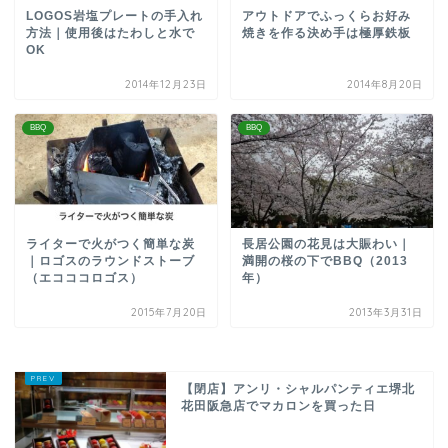
LOGOS岩塩プレートの手入れ
アウトドアでふっくらお好み
方法｜使用後はたわしと水で
焼きを作る決め手は極厚鉄板
OK
2014年12月23日
2014年8月20日
BBQ
BBQ
ライターで火がつく簡単な炭
長居公園の花見は大賑わい｜
｜ロゴスのラウンドストーブ
満開の桜の下でBBQ（2013
（エコココロゴス）
年）
2015年7月20日
2013年3月31日
【閉店】アンリ・シャルパンティエ堺北
花田阪急店でマカロンを買った日