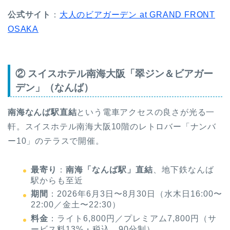
公式サイト
：
大人のビアガーデン at GRAND FRONT
OSAKA
② スイスホテル南海大阪「翠ジン＆ビアガー
デン」（なんば）
南海なんば駅直結
という電車アクセスの良さが光る一
軒。スイスホテル南海大阪10階のレトロバー「ナンバ
ー10」のテラスで開催。
最寄り
：
南海「なんば駅」直結
、地下鉄なんば
駅からも至近
期間
：2026年6月3日〜8月30日（水木日16:00〜
22:00／金土〜22:30）
料金
：ライト6,800円／プレミアム7,800円（サ
ービス料13%・税込、90分制）