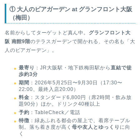
① 大人のビアガーデン at グランフロント大阪
（梅田）
名前からしてターゲットど真ん中。
グランフロント大
阪 南館9階
のテラスガーデンで開かれる、その名も「大
人のビアガーデン」。
最寄り
：JR大阪駅・地下鉄梅田駅から
直結で徒
歩約3分
期間
：2026年5月25日〜9月30日（17:30〜
22:00、最終入店20:00）
料金
：スタンダード6,800円（席2時間・飲み放
題90分）ほか。ドリンク40種以上
予約
：TableCheck／電話
特徴
：緑あふれる都会の屋上で、着席テーブル
制。落ち着き度が高く
母や友人とゆっくり
に向
く