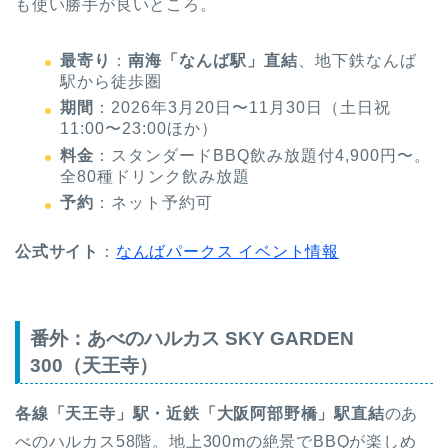
も使い勝手が良いところ。
最寄り
：
南海「なんば駅」直結
、地下鉄なんば
駅から徒歩圏
期間
：2026年3月20日〜11月30日（土日祝
11:00〜23:00ほか）
料金
：スタンダードBBQ飲み放題付4,900円〜。
全80種ドリンク飲み放題
予約
：ネット予約可
公式サイト
：
なんばパークス イベント情報
番外：あべのハルカス SKY GARDEN
300（天王寺）
各線「天王寺」駅・近鉄「大阪阿部野橋」駅直結
のあ
べのハルカス58階。地上300mの絶景でBBQが楽しめ