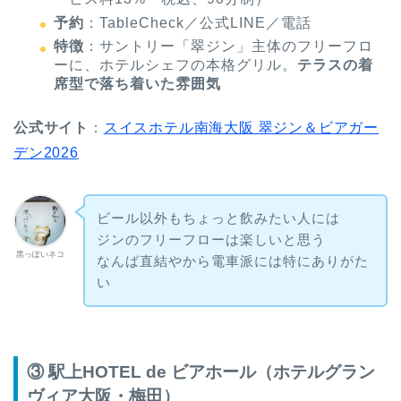
予約
：TableCheck／公式LINE／電話
特徴
：サントリー「翠ジン」主体のフリーフロ
ーに、ホテルシェフの本格グリル。
テラスの着
席型で落ち着いた雰囲気
公式サイト
：
スイスホテル南海大阪 翠ジン＆ビアガー
デン2026
ビール以外もちょっと飲みたい人には
ジンのフリーフローは楽しいと思う
黒っぽいネコ
なんば直結やから電車派には特にありがた
い
③ 駅上HOTEL de ビアホール（ホテルグラン
ヴィア大阪・梅田）