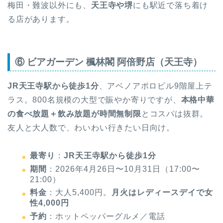
梅田・難波以外にも、
天王寺や堺
にも駅近で落ち着け
る店があります。
⑥ ビアガーデン 楓林閣 阿倍野店（天王寺）
JR天王寺駅から徒歩1分
、アベノアポロビル9階屋上テ
ラス。800名規模の大型で賑やか寄りですが、
本格中華
の食べ放題＋飲み放題が時間無制限
とコスパは抜群。
友人と大人数で、わいわい行きたい日向け。
最寄り
：
JR天王寺駅から徒歩1分
期間
：2026年4月26日〜10月31日（17:00〜
21:00）
料金
：大人5,400円。
月火はレディースデイで女
性4,000円
予約
：ホットペッパーグルメ／電話