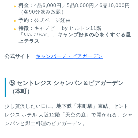
料金
：4品6,000円／5品8,000円／6品10,000円
（各90分飲み放題）
予約
：公式ページ経由
特徴
：キャノピー by ヒルトン11階
「!JaJa!Bar」。
キャンプ好きの心をくすぐる屋
上テラス
公式サイト
：
キャンパーノ・ビアガーデン
⑤ セントレジス シャンパン＆ビアガーデン
（本町）
少し贅沢したい日に。
地下鉄「本町駅」直結
、セント
レジス ホテル 大阪12階「天空の庭」で開かれる、シャ
ンパンと郷土料理のビアガーデン。