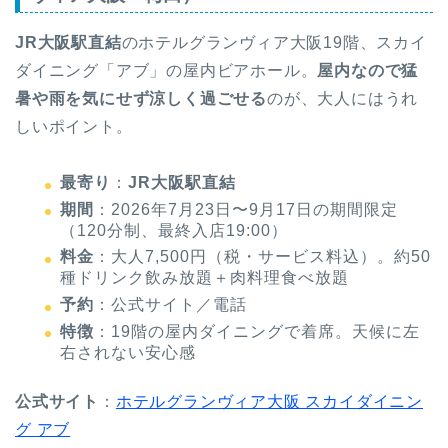
JR大阪駅直結
のホテルグランヴィア大阪19階、スカイ
ダイニング「アブ」の屋内ビアホール。
屋内なので猛
暑や雨を気にせず涼しく過ごせる
のが、大人にはうれ
しいポイント。
最寄り
：
JR大阪駅直結
期間
：2026年7月23日〜9月17日の期間限定
（120分制、最終入店19:00）
料金
：大人7,500円（税・サービス料込）。約50
種ドリンク飲み放題＋肉料理食べ放題
予約
：公式サイト／電話
特徴
：19階の屋内ダイニングで着席。天候に左
右されない安心感
公式サイト
：
ホテルグランヴィア大阪 スカイダイニン
グ アブ