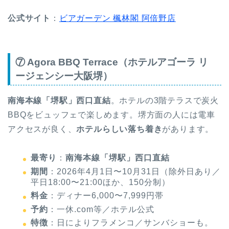
公式サイト
：
ビアガーデン 楓林閣 阿倍野店
⑦ Agora BBQ Terrace（ホテルアゴーラ リ
ージェンシー大阪堺）
南海本線「堺駅」西口直結
。ホテルの3階テラスで炭火
BBQをビュッフェで楽しめます。堺方面の人には電車
アクセスが良く、
ホテルらしい落ち着き
があります。
最寄り
：
南海本線「堺駅」西口直結
期間
：2026年4月1日〜10月31日（除外日あり／
平日18:00〜21:00ほか、150分制）
料金
：ディナー6,000〜7,999円帯
予約
：一休.com等／ホテル公式
特徴
：日によりフラメンコ／サンバショーも。