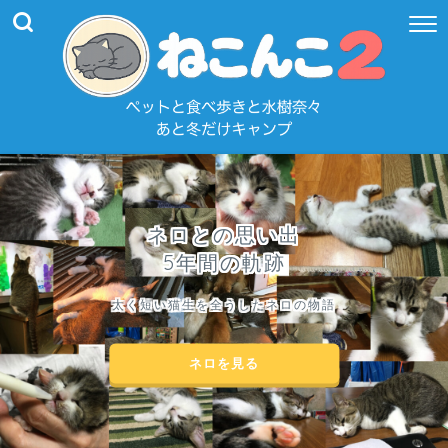
ネロとの思い出
5年間の軌跡
太く短い猫生を全うしたネロの物語
ネロを見る