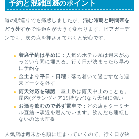
予約と混雑回避のポイント
道の駅巡りでも痛感しましたが、
混む時期と時間帯を
どう外すか
で快適さが大きく変わります。ビアガーデ
ンでも、次の点を押さえておくと安心です。
着席予約は早めに
：人気のホテル系は週末があ
っという間に埋まる。行く日が決まったら早め
に予約を
金土より平日・日曜
：落ち着いて過ごすなら週
末ピークを外す
雨天対応を確認
：屋上系は雨天中止のことも。
屋内(グランヴィア19階など)なら天候に強い
お酒を飲むので必ず電車で
：どの店もターミナ
ル直結〜駅近を選んでいます。飲んだら運転し
ないのは大前提
人気店は週末から順に埋まっていくので、行く日が決