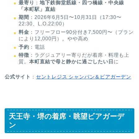
最寄り
：
地下鉄御堂筋線・四つ橋線・中央線
「本町駅」直結
期間
：2026年6月5日〜10月31日（17:30〜
22:30、L.O.22:00）
料金
：フリーフロー90分付き7,500円〜（プラン
により12,000円）。やや高め
予約
：電話
特徴
：ラグジュアリー寄りだが着席・料理も上
質。
本町直結で母と静かに過ごしたい日
に
公式サイト
：
セントレジス シャンパン＆ビアガーデン
天王寺・堺の着席・眺望ビアガーデ
ン