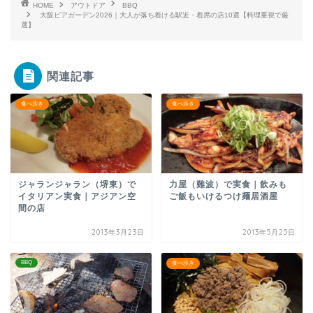
HOME
アウトドア
BBQ
大阪ビアガーデン2026｜大人が落ち着ける駅近・着席の店10選【料理重視で厳
選】
関連記事
食べ歩き
食べ歩き
ジャランジャラン（堺東）で
力屋（難波）で実食｜飲みも
イタリアン実食｜アジアン空
ご飯もいけるつけ麺居酒屋
間の店
2013年3月23日
2013年5月25日
BBQ
食べ歩き