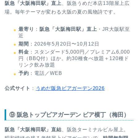
阪急「大阪梅田駅」直上
、阪急うめだ本店13階屋上広
場。毎年テーマが変わる大阪の夏の風物詩です。
最寄り
：
阪急「大阪梅田駅」直上
・JR大阪駅至
近
期間
：2026年5月20日〜10月12日
料金
：スタンダード5,000円／プレミアム6,000
円（BBQ付）ほか。約30種食べ放題＋120種ド
リンク飲み放題
予約
：電話／WEB
公式サイト
：
うめだ阪急ビアガーデン2026
⑨ 阪急トップビアガーデン ビア横丁（梅田）
阪急「大阪梅田駅」直結
、阪急ターミナルビル屋上。