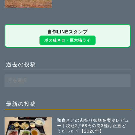
自作LINEスタンプ
ボス猫ネロ・巨大猫ライ
過去の投稿
過
去
の
投
稿
最新の投稿
和食さとの肉祭り御膳を実食レビュ
ー｜税込2,968円の肉3種は正直ど
うだった？【2026年】