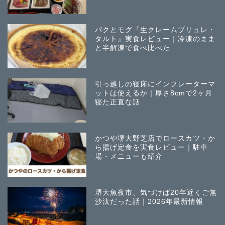
パクとモグ『生クレームブリュレ・
タルト』実食レビュー｜冷凍のまま
と半解凍で食べ比べた
引っ越しの寝床にインフレーターマ
ットは使えるか｜厚さ8cmで2ヶ月
寝た正直な話
かつや堺大野芝店でロースカツ・か
ら揚げ定食を実食レビュー｜駐車
場・メニューも紹介
堺大魚夜市、気づけば20年近くご無
沙汰だった話｜2026年最新情報