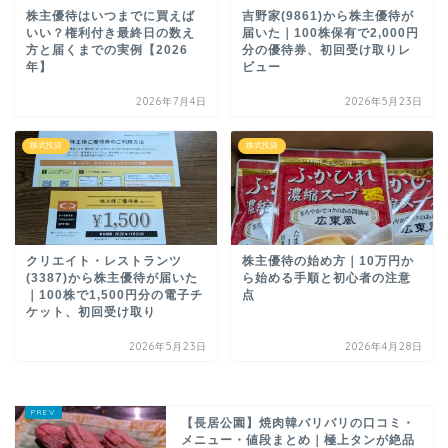
株主優待はいつまでに買えば
吉野家(9861)から株主優待が
いい？権利付き最終日の数え
届いた｜100株保有で2,000円
方と届くまでの実例【2026
分の優待券、初回受け取りレ
年】
ビュー
2026年7月4日
2026年5月23日
株式投資
株式投資
クリエイト・レストランツ
株主優待の始め方｜10万円か
(3387)から株主優待が届いた
ら始める手順と初心者の注意
｜100株で1,500円分の電子チ
点
ケット、初回受け取り
2026年5月23日
2026年4月28日
【長居公園】焼肉韓バリバリの口コミ・
メニュー・値段まとめ｜極上タンが絶品