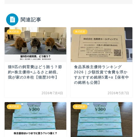
関連記事
株式投資
株式投資
猫9匹の飼育費はどう賄う？節
食品系株主優待ランキング
約×株主優待×ふるさと納税、
2026｜少額投資で食費を浮か
我が家の3本柱【猫歴30年】
すおすすめ銘柄5選+α【保有中
の銘柄も公開】
2026年7月4日
2026年5月7日
株式投資
株式投資