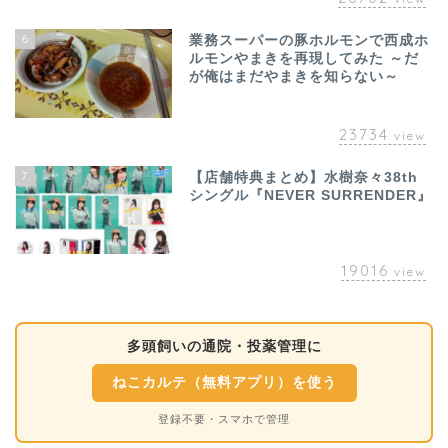
6
業務スーパーの豚ホルモンで西成ホ
ルモンやまきを再現してみた ～だ
が俺はまだやまきを知らない～
23734
view
7
【店舗特典まとめ】水樹奈々38th
シングル『NEVER SURRENDER』
19016
view
多頭飼いの通院・投薬管理に
ねこカルテ（無料アプリ）を使う
登録不要・スマホで管理