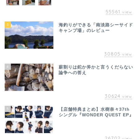
55561
view
3
海釣りができる「南淡路シーサイド
キャンプ場」のレビュー
30805
view
4
薪割りは鉈か斧かと言うくだらない
論争への答え
30624
view
5
【店舗特典まとめ】水樹奈々37th
シングル『WONDER QUEST EP』
26702
view