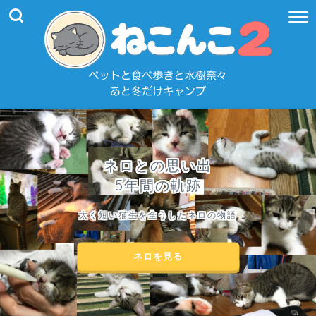
ネロとの思い出
5年間の軌跡
太く短い猫生を全うしたネロの物語
ネロを見る