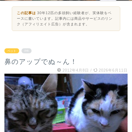
この記事は
30年12匹の多頭飼い経験者が、実体験をベ
ースに書いています。記事内には商品やサービスのリン
ク（アフィリエイト広告）が含まれます。
ペット
PR
鼻のアップでぬ～ん！
2012年4月8日
/
2026年6月11日