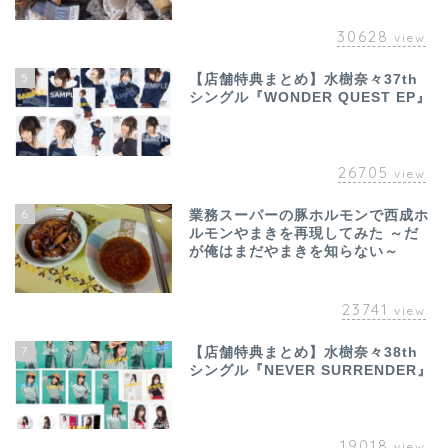
30628
view
5
【店舗特典まとめ】水樹奈々37th
シングル『WONDER QUEST EP』
26705
view
6
業務スーパーの豚ホルモンで西成ホ
ルモンやまきを再現してみた ～だ
が俺はまだやまきを知らない～
23741
view
7
【店舗特典まとめ】水樹奈々38th
シングル『NEVER SURRENDER』
19018
view