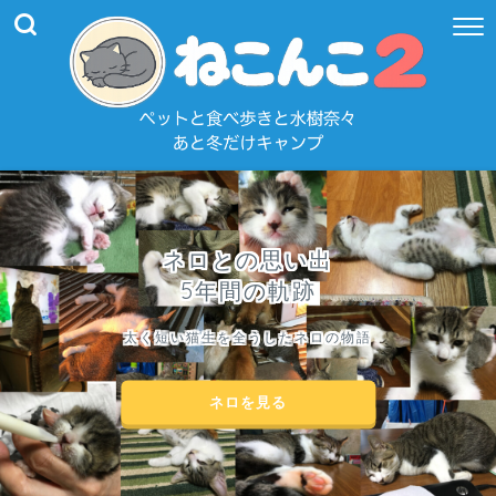
ネロとの思い出
5年間の軌跡
太く短い猫生を全うしたネロの物語
ネロを見る