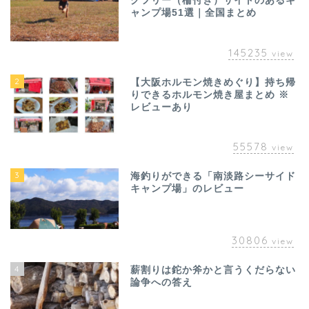
グフリー（柵付き）サイトのあるキ
ャンプ場51選｜全国まとめ
145235
view
2
【大阪ホルモン焼きめぐり】持ち帰
りできるホルモン焼き屋まとめ ※
レビューあり
55578
view
3
海釣りができる「南淡路シーサイド
キャンプ場」のレビュー
30806
view
4
薪割りは鉈か斧かと言うくだらない
論争への答え