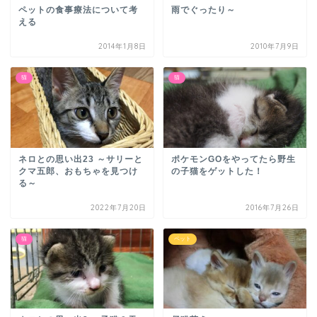
ペットの食事療法について考
雨でぐったり～
える
2014年1月8日
2010年7月9日
猫
猫
ネロとの思い出23 ～サリーと
ポケモンGOをやってたら野生
クマ五郎、おもちゃを見つけ
の子猫をゲットした！
る～
2022年7月20日
2016年7月26日
猫
ペット