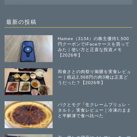
去
の
投
稿
最新の投稿
Hamee（3134）の株主優待1,500
円クーポンでiFaceケースを買って
みた｜使い方と正直な投資メモ
【2026年】
和食さとの肉祭り御膳を実食レビュ
ー｜税込2,968円の肉3種は正直ど
うだった？【2026年】
パクとモグ『生クレームブリュレ・
タルト』実食レビュー｜冷凍のまま
と半解凍で食べ比べた