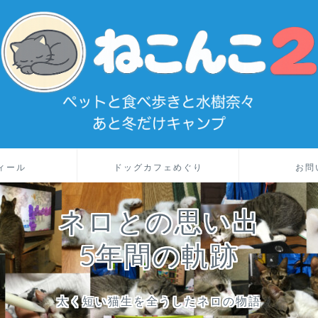
ィール
ドッグカフェめぐり
お問
ネロとの思い出
5年間の軌跡
太く短い猫生を全うしたネロの物語