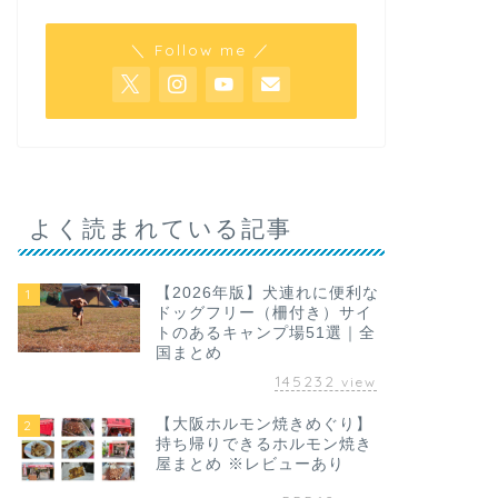
＼ Follow me ／
よく読まれている記事
【2026年版】犬連れに便利な
1
ドッグフリー（柵付き）サイ
トのあるキャンプ場51選｜全
国まとめ
145232
view
【大阪ホルモン焼きめぐり】
2
持ち帰りできるホルモン焼き
屋まとめ ※レビューあり