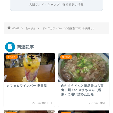
大阪グルメ・キャンプ・猫多頭飼い情報
HOME
食べ歩き
ドッグカフェローズの自家製プリンが美味しい
関連記事
食べ歩き
食べ歩き
カフェ＆ワインバー 奥田屋
肉かすうどんと単品天ぷら実
食｜麺くい やまちゃん（堺
東）に通い詰めた記録
2010年10月18日
2012年3月5日