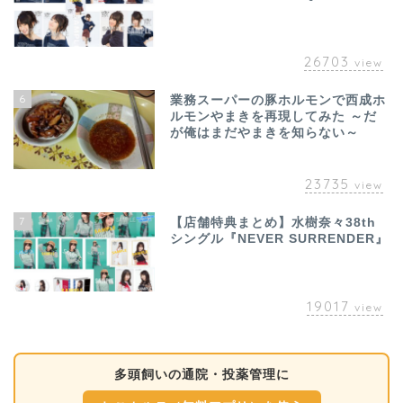
26703
view
6
業務スーパーの豚ホルモンで西成ホ
ルモンやまきを再現してみた ～だ
が俺はまだやまきを知らない～
23735
view
7
【店舗特典まとめ】水樹奈々38th
シングル『NEVER SURRENDER』
19017
view
多頭飼いの通院・投薬管理に