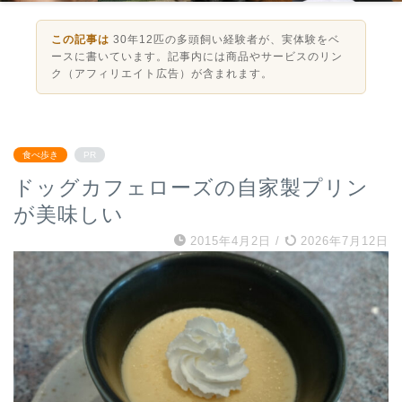
この記事は
30年12匹の多頭飼い経験者が、実体験をベ
ースに書いています。記事内には商品やサービスのリン
ク（アフィリエイト広告）が含まれます。
食べ歩き
PR
ドッグカフェローズの自家製プリン
が美味しい
2015年4月2日
/
2026年7月12日