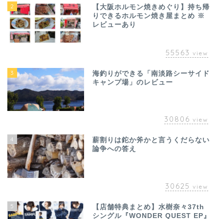
2
【大阪ホルモン焼きめぐり】持ち帰
りできるホルモン焼き屋まとめ ※
レビューあり
55563
view
3
海釣りができる「南淡路シーサイド
キャンプ場」のレビュー
30806
view
4
薪割りは鉈か斧かと言うくだらない
論争への答え
30625
view
5
【店舗特典まとめ】水樹奈々37th
シングル『WONDER QUEST EP』