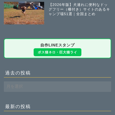
【2026年版】犬連れに便利なドッ
グフリー（柵付き）サイトのあるキ
ャンプ場51選｜全国まとめ
自作LINEスタンプ
ボス猫ネロ・巨大猫ライ
過去の投稿
過
去
の
投
稿
最新の投稿