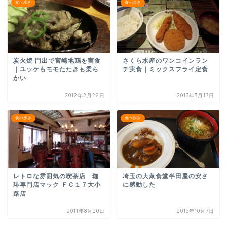
食べ歩き
食べ歩き
炭火焼 門出で宮崎地鶏を実食
さくら水産のワンコインラン
｜ユッケもモモたたきも柔ら
チ実食｜ミックスフライ定食
かい
2012年2月22日
2013年3月17日
食べ歩き
食べ歩き
レトロな雰囲気の喫茶店 珈
埼玉の大衆食堂半田屋の安さ
琲専門店マック ＦＣ１７大小
に感動した
路店
2011年8月20日
2015年10月7日