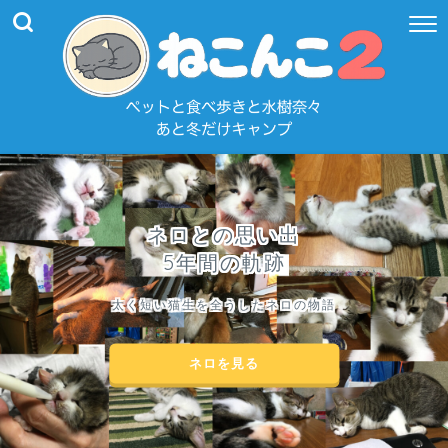
ネロとの思い出
5年間の軌跡
太く短い猫生を全うしたネロの物語
ネロを見る