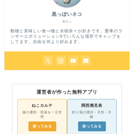
黒っぽいネコ
趣味人
動物と美味しい食べ物と水樹奈々が好きです。愛車のラ
ンサーエボリューション9でいろんな場所でキャンプを
してます。自由を何より好みます。
運営者が作った無料アプリ
ねこカルテ
関西潮見表
猫の通院・投薬を一元管
釣り場の潮汐・天気・月
理
齢
使ってみる
使ってみる