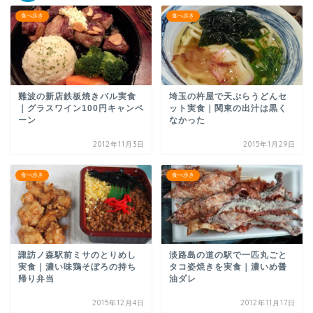
食べ歩き
食べ歩き
難波の新店鉄板焼きバル実食
埼玉の杵屋で天ぷらうどんセ
｜グラスワイン100円キャンペ
ット実食｜関東の出汁は黒く
ーン
なかった
2012年11月3日
2015年1月29日
食べ歩き
食べ歩き
諏訪ノ森駅前ミサのとりめし
淡路島の道の駅で一匹丸ごと
実食｜濃い味鶏そぼろの持ち
タコ姿焼きを実食｜濃いめ醤
帰り弁当
油ダレ
2015年12月4日
2012年11月17日