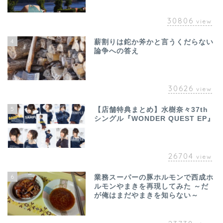
30806
view
4
薪割りは鉈か斧かと言うくだらない
論争への答え
30626
view
5
【店舗特典まとめ】水樹奈々37th
シングル『WONDER QUEST EP』
26704
view
6
業務スーパーの豚ホルモンで西成ホ
ルモンやまきを再現してみた ～だ
が俺はまだやまきを知らない～