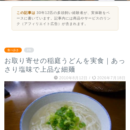
この記事は
30年12匹の多頭飼い経験者が、実体験をベ
ースに書いています。記事内には商品やサービスのリン
ク（アフィリエイト広告）が含まれます。
食べ歩き
PR
お取り寄せの稲庭うどんを実食｜あっ
さり塩味で上品な細麺
2010年8月12日
/
2026年7月18日