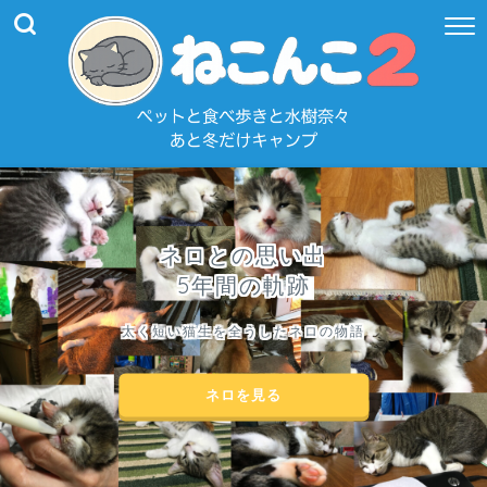
ネロとの思い出
5年間の軌跡
太く短い猫生を全うしたネロの物語
ネロを見る