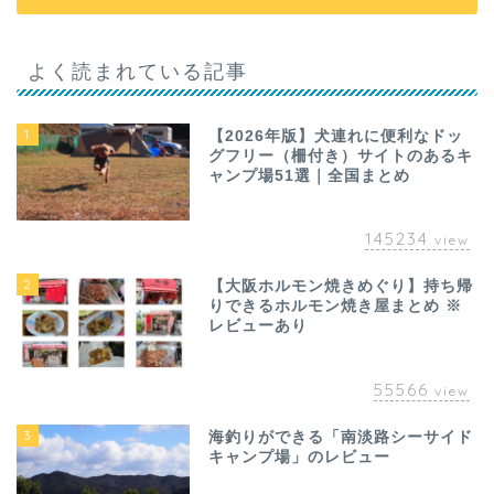
よく読まれている記事
1
【2026年版】犬連れに便利なドッ
グフリー（柵付き）サイトのあるキ
ャンプ場51選｜全国まとめ
145234
view
2
【大阪ホルモン焼きめぐり】持ち帰
りできるホルモン焼き屋まとめ ※
レビューあり
55566
view
3
海釣りができる「南淡路シーサイド
キャンプ場」のレビュー