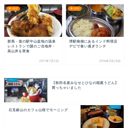
食べ歩き
食べ歩き
群馬・道の駅中山盆地の温泉
堺駅南側にあるインド料理店
レストランで謎のご当地丼・
デビで食い過ぎランチ
高山丼を実食
2017年7月2日
2016年3月24日
【秋田名産みなせとひなの稲庭うどん】
買っちゃいました
石見銀山のカフェ山桜でモーニング