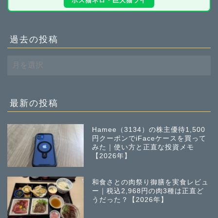
ボス猫ネロ・巨大猫ライ
過去の投稿
過
去
の
投
稿
最新の投稿
Hamee（3134）の株主優待1,500
円クーポンでiFaceケースを買って
みた｜使い方と正直な投資メモ
【2026年】
和食さとの肉祭り御膳を実食レビュ
ー｜税込2,968円の肉3種は正直ど
うだった？【2026年】