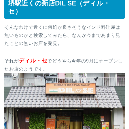
堺駅近くの新店DIL SE（ディル・
セ）
そんなわけで近くに何処か良さそうなインド料理屋は
無いものかと検索してみたら、なんか今まであまり見
たことの無いお店を発見。
ディル・セ
それが
でどうやら今年の9月にオープンし
たお店のようです。