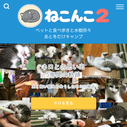
ネロとの思い出
5年間の軌跡
太く短い猫生を全うしたネロの物語
ネロを見る