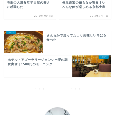
埼玉の大衆食堂半田屋の安さ
俵屋吉富の俵もなか実食｜い
に感動した
ろんな餡が楽しめる京都土産
2015年10月7日
2013年7月11日
さんちかで思ってたより美味しいそばを
食べた
ホテル・アゴーラリージェンシー堺の朝
食実食｜1500円のモーニング