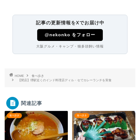
記事の更新情報をXでお届け中
@nekonko をフォロー
大阪グルメ・キャンプ・猫多頭飼い情報
HOME
食べ歩き
【閉店】堺駅近くのインド料理店ディル・セでカレーランチを実食
関連記事
食べ歩き
食べ歩き