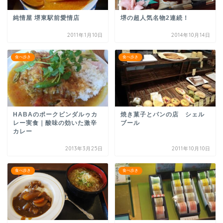
純情屋 堺東駅前愛情店
堺の超人気名物2連続！
2011年1月10日
2014年10月14日
食べ歩き
食べ歩き
HABAのポークビンダルゥカ
焼き菓子とパンの店 シェル
レー実食｜酸味の効いた激辛
ブール
カレー
2013年3月25日
2011年10月10日
食べ歩き
食べ歩き