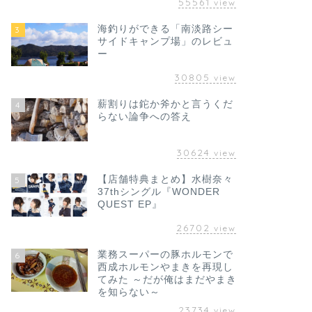
55561
view
海釣りができる「南淡路シー
3
サイドキャンプ場」のレビュ
ー
30805
view
薪割りは鉈か斧かと言うくだ
4
らない論争への答え
30624
view
【店舗特典まとめ】水樹奈々
5
37thシングル『WONDER
QUEST EP』
26702
view
業務スーパーの豚ホルモンで
6
西成ホルモンやまきを再現し
てみた ～だが俺はまだやまき
を知らない～
23734
view