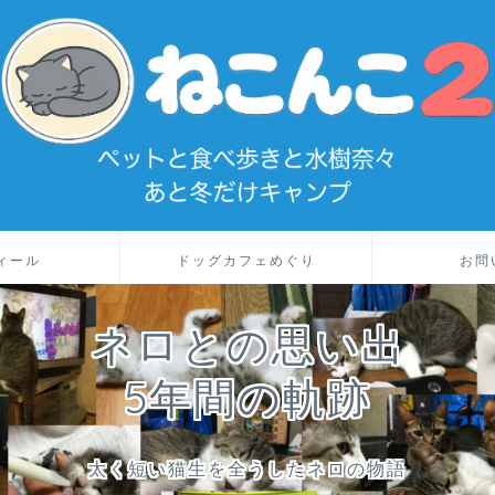
ィール
ドッグカフェめぐり
お問
ネロとの思い出
5年間の軌跡
太く短い猫生を全うしたネロの物語