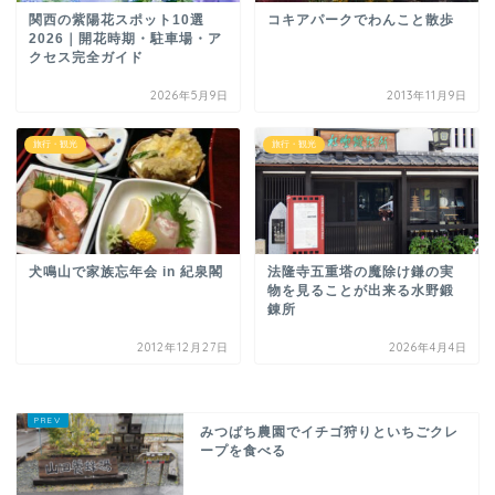
関西の紫陽花スポット10選
コキアパークでわんこと散歩
2026｜開花時期・駐車場・ア
クセス完全ガイド
2026年5月9日
2013年11月9日
旅行・観光
旅行・観光
犬鳴山で家族忘年会 in 紀泉閣
法隆寺五重塔の魔除け鎌の実
物を見ることが出来る水野鍛
錬所
2012年12月27日
2026年4月4日
みつばち農園でイチゴ狩りといちごクレ
ープを食べる