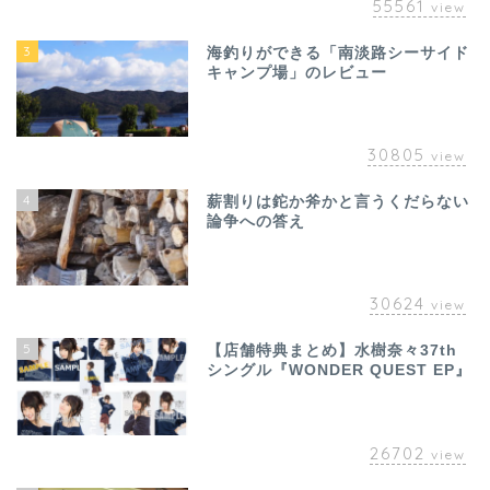
55561
view
3
海釣りができる「南淡路シーサイド
キャンプ場」のレビュー
30805
view
4
薪割りは鉈か斧かと言うくだらない
論争への答え
30624
view
5
【店舗特典まとめ】水樹奈々37th
シングル『WONDER QUEST EP』
26702
view