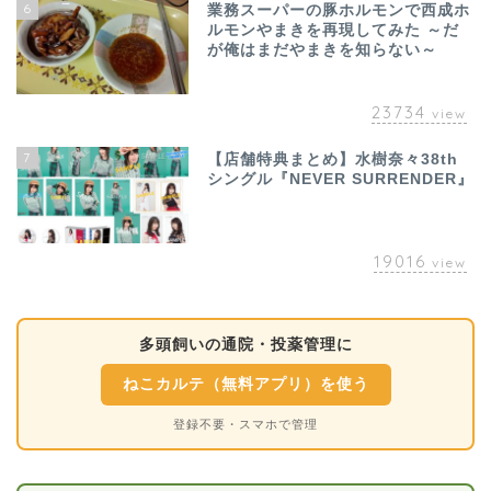
6
業務スーパーの豚ホルモンで西成ホ
ルモンやまきを再現してみた ～だ
が俺はまだやまきを知らない～
23734
view
7
【店舗特典まとめ】水樹奈々38th
シングル『NEVER SURRENDER』
19016
view
多頭飼いの通院・投薬管理に
ねこカルテ（無料アプリ）を使う
登録不要・スマホで管理