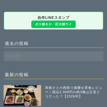
自作LINEスタンプ
ボス猫ネロ・巨大猫ライ
過去の投稿
過
去
の
投
稿
最新の投稿
和食さとの肉祭り御膳を実食レビュ
ー｜税込2,968円の肉3種は正直ど
うだった？【2026年】