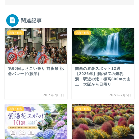
関連記事
旅行・観光
旅行・観光
第60回よさこい祭り 前夜祭 記
関西の避暑スポット12選
念パレード(後半)
【2026年】洞内8℃の鍾乳
洞・駅近の滝・標高800mの山
上｜大阪から日帰り
2013年9月1日
2026年7月3日
旅行・観光
旅行・観光