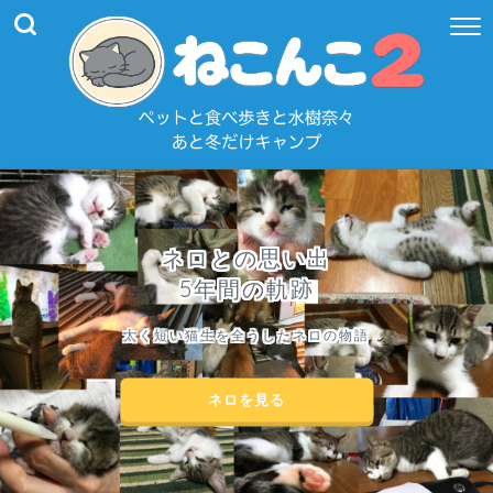
ネロとの思い出
5年間の軌跡
太く短い猫生を全うしたネロの物語
ネロを見る