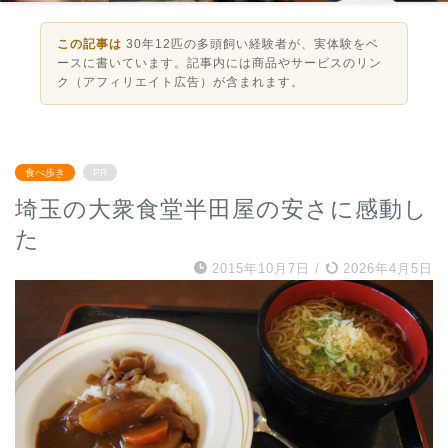
この記事は
30年12匹の多頭飼い経験者が、実体験をベ
ースに書いています。記事内には商品やサービスのリン
ク（アフィリエイト広告）が含まれます。
食べ歩き
PR
埼玉の大衆食堂半田屋の安さに感動し
た
2015年10月7日
/
2026年4月5日