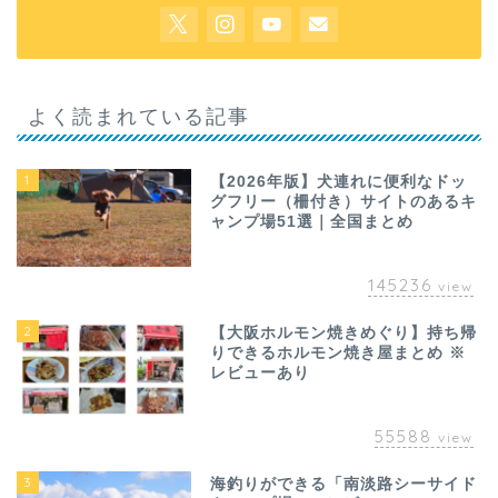
よく読まれている記事
1
【2026年版】犬連れに便利なドッ
グフリー（柵付き）サイトのあるキ
ャンプ場51選｜全国まとめ
145236
view
2
【大阪ホルモン焼きめぐり】持ち帰
りできるホルモン焼き屋まとめ ※
レビューあり
55588
view
3
海釣りができる「南淡路シーサイド