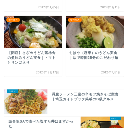
2012年11月5日
2015年1月11日
食べ歩き
食べ歩き
【閉店】さざめうどん落柿舎
ちはや（堺東）のうどん実食
の煮込みうどん実食｜トマト
｜ゆで時間25分のこだわり麺
とリンゴ入り
2012年12月17日
2012年7月1日
満腹ラーメン三宝の辛モツ焼きそば実食
｜埼玉ガイドブック掲載のB級グルメ
談合坂SAで食べた塩すた丼はまずかっ
た