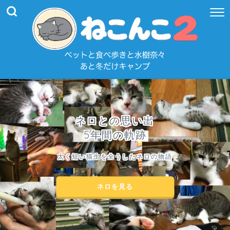
ネロとの思い出
5年間の軌跡
太く短い猫生を全うしたネロの物語
ネロを見る