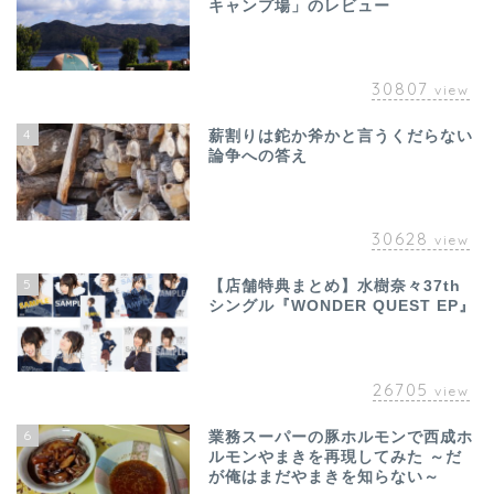
キャンプ場」のレビュー
30807
view
4
薪割りは鉈か斧かと言うくだらない
論争への答え
30628
view
5
【店舗特典まとめ】水樹奈々37th
シングル『WONDER QUEST EP』
26705
view
6
業務スーパーの豚ホルモンで西成ホ
ルモンやまきを再現してみた ～だ
が俺はまだやまきを知らない～