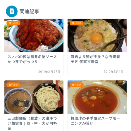
関連記事
食べ歩き
食べ歩き
スノボの後は福井名物ソース
鶏肉より卵が主役？な石焼親
かつ丼でがっつり
子丼 侘家古暦堂
2011年2月27日
2012年3月1日
食べ歩き
食べ歩き
三田製麺所（難波）の濃厚つ
桜珈琲の冬季限定スープモー
け麺実食｜並・中・大が同料
ニングが旨い
金