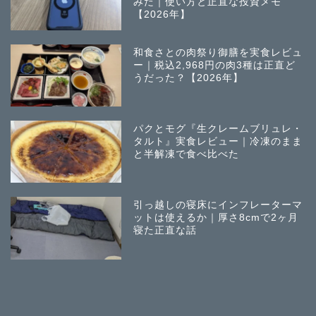
みた｜使い方と正直な投資メモ
【2026年】
和食さとの肉祭り御膳を実食レビュ
ー｜税込2,968円の肉3種は正直ど
うだった？【2026年】
パクとモグ『生クレームブリュレ・
タルト』実食レビュー｜冷凍のまま
と半解凍で食べ比べた
引っ越しの寝床にインフレーターマ
ットは使えるか｜厚さ8cmで2ヶ月
寝た正直な話