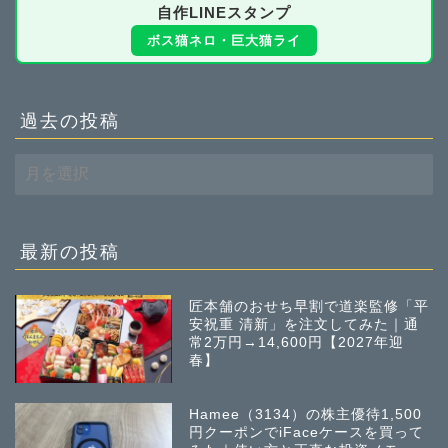
自作LINEスタンプ
ボス猫ネロ・巨大猫ライ
過去の投稿
過
去
の
投
稿
最新の投稿
匠本舗のおせち早割で道楽監修「平
安祝重 清新」を注文してみた｜通
常2万円→14,600円【2027年迎
春】
Hamee（3134）の株主優待1,500
円クーポンでiFaceケースを買って