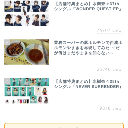
5
【店舗特典まとめ】水樹奈々37th
シングル『WONDER QUEST EP』
26704
view
6
業務スーパーの豚ホルモンで西成ホ
ルモンやまきを再現してみた ～だ
が俺はまだやまきを知らない～
23740
view
7
【店舗特典まとめ】水樹奈々38th
シングル『NEVER SURRENDER』
19018
view