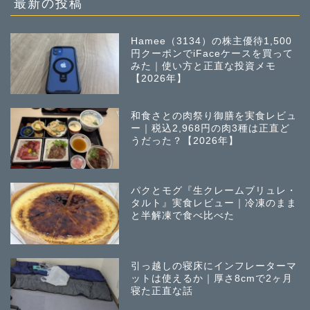
最新の投稿
Hamee（3134）の株主優待1,500
円クーポンでiFaceケースを買って
みた｜使い方と正直な投資メモ
【2026年】
和食さとの肉祭り御膳を実食レビュ
ー｜税込2,968円の肉3種は正直ど
うだった？【2026年】
パクとモグ『生クレームブリュレ・
タルト』実食レビュー｜冷凍のまま
と半解凍で食べ比べた
引っ越しの寝床にインフレーターマ
ットは使えるか｜厚さ8cmで2ヶ月
寝た正直な話