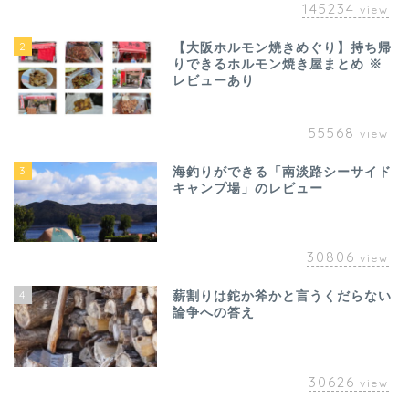
145234
view
2
【大阪ホルモン焼きめぐり】持ち帰
りできるホルモン焼き屋まとめ ※
レビューあり
55568
view
3
海釣りができる「南淡路シーサイド
キャンプ場」のレビュー
30806
view
4
薪割りは鉈か斧かと言うくだらない
論争への答え
30626
view