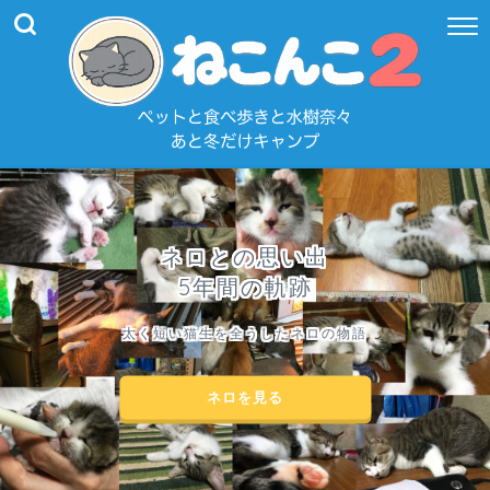
ネロとの思い出
5年間の軌跡
太く短い猫生を全うしたネロの物語
ネロを見る