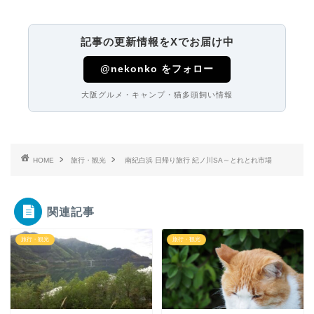
記事の更新情報をXでお届け中
@nekonko をフォロー
大阪グルメ・キャンプ・猫多頭飼い情報
HOME
旅行・観光
南紀白浜 日帰り旅行 紀ノ川SA～とれとれ市場
関連記事
旅行・観光
旅行・観光