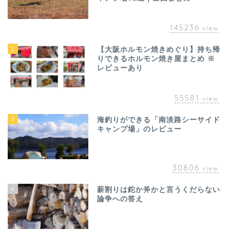
145236
view
2
【大阪ホルモン焼きめぐり】持ち帰
りできるホルモン焼き屋まとめ ※
レビューあり
55581
view
3
海釣りができる「南淡路シーサイド
キャンプ場」のレビュー
30806
view
4
薪割りは鉈か斧かと言うくだらない
論争への答え