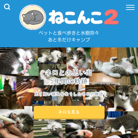
ネロとの思い出
5年間の軌跡
太く短い猫生を全うしたネロの物語
ネロを見る