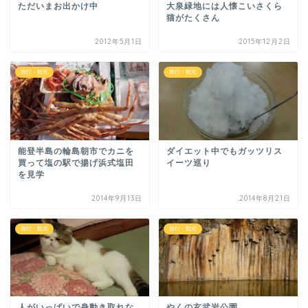
ただいまお出かけ中
大泉緑地には人懐こいさくら
猫がたくさん
2012年5月1日
2015年12月2日
旅行・観光
旅行・観光
能登半島の輪島朝市でカニを
ダイエット中でもガッツリス
買って塩の駅で揚げ浜式塩田
イーツ巡り
を見学
2014年9月13日
2014年8月21日
旅行・観光
旅行・観光
人がいっぱいで身動き取れな
やくの玄武岩公園