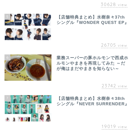
30628
view
5
【店舗特典まとめ】水樹奈々37th
シングル『WONDER QUEST EP』
26705
view
6
業務スーパーの豚ホルモンで西成ホ
ルモンやまきを再現してみた ～だ
が俺はまだやまきを知らない～
23742
view
7
【店舗特典まとめ】水樹奈々38th
シングル『NEVER SURRENDER』
19019
view