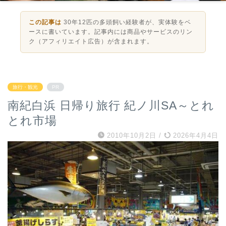
この記事は
30年12匹の多頭飼い経験者が、実体験をベ
ースに書いています。記事内には商品やサービスのリン
ク（アフィリエイト広告）が含まれます。
旅行・観光
PR
南紀白浜 日帰り旅行 紀ノ川SA～とれ
とれ市場
2010年10月2日
/
2026年4月4日