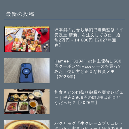
の
投
稿
最新の投稿
匠本舗のおせち早割で道楽監修「平
安祝重 清新」を注文してみた｜通
常2万円→14,600円【2027年迎
春】
Hamee（3134）の株主優待1,500
円クーポンでiFaceケースを買って
みた｜使い方と正直な投資メモ
【2026年】
和食さとの肉祭り御膳を実食レビュ
ー｜税込2,968円の肉3種は正直ど
うだった？【2026年】
パクとモグ『生クレームブリュレ・
タルト』実食レビュー｜冷凍のまま