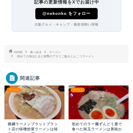
記事の更新情報をXでお届け中
@nekonko をフォロー
大阪グルメ・キャンプ・猫多頭飼い情報
HOME
食べ歩き
ラーメン
初めての海ほたると衝撃のアサリご飯＆とんこつラーメン
関連記事
ラーメン
ラーメン
横綱ラーメンプラットプラッ
初めてのラー麺ずんどう屋で
ト店の味噌炒菜ラーメンは味
食べた味玉ラーメンは美味か