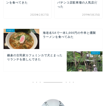
ンを食べてきた
パチンコ店駐車場の人気店だ
った
2020年2月27日
2019年5月25日
海老名SAで一本1,000円の牛串と燻製
ラーメンを食べてみた
鎌倉の古民家カフェミンカで犬とまった
りランチを楽しんできた