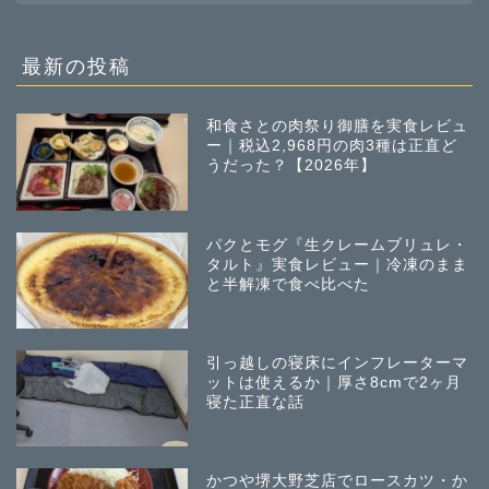
の
投
稿
最新の投稿
和食さとの肉祭り御膳を実食レビュ
ー｜税込2,968円の肉3種は正直ど
うだった？【2026年】
パクとモグ『生クレームブリュレ・
タルト』実食レビュー｜冷凍のまま
と半解凍で食べ比べた
引っ越しの寝床にインフレーターマ
ットは使えるか｜厚さ8cmで2ヶ月
寝た正直な話
かつや堺大野芝店でロースカツ・か