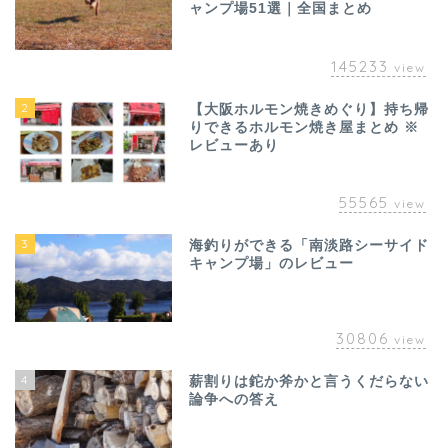
ャンプ場51選｜全国まとめ
145233
view
2
【大阪ホルモン焼きめぐり】持ち帰
りできるホルモン焼き屋まとめ ※
レビューあり
55565
view
3
海釣りができる「南淡路シーサイド
キャンプ場」のレビュー
30806
view
4
薪割りは鉈か斧かと言うくだらない
論争への答え