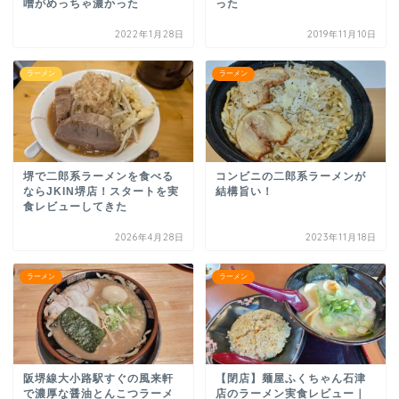
噌がめっちゃ濃かった
った
2022年1月28日
2019年11月10日
ラーメン
ラーメン
堺で二郎系ラーメンを食べる
コンビニの二郎系ラーメンが
ならJKIN堺店！スタートを実
結構旨い！
食レビューしてきた
2026年4月28日
2023年11月18日
ラーメン
ラーメン
阪堺線大小路駅すぐの風来軒
【閉店】麺屋ふくちゃん石津
で濃厚な醤油とんこつラーメ
店のラーメン実食レビュー｜