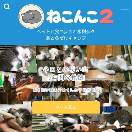
ネロとの思い出
5年間の軌跡
太く短い猫生を全うしたネロの物語
ネロを見る