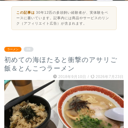
この記事は
30年12匹の多頭飼い経験者が、実体験をベ
ースに書いています。記事内には商品やサービスのリン
ク（アフィリエイト広告）が含まれます。
ラーメン
PR
初めての海ほたると衝撃のアサリご
飯＆とんこつラーメン
2018年9月10日
/
2026年7月23日