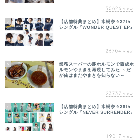
30626
view
5
【店舗特典まとめ】水樹奈々37th
シングル『WONDER QUEST EP』
26704
view
6
業務スーパーの豚ホルモンで西成ホ
ルモンやまきを再現してみた ～だ
が俺はまだやまきを知らない～
23737
view
7
【店舗特典まとめ】水樹奈々38th
シングル『NEVER SURRENDER』
19017
view