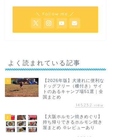
＼ Follow me ／
よく読まれている記事
【2026年版】犬連れに便利な
1
ドッグフリー（柵付き）サイ
トのあるキャンプ場51選｜全
国まとめ
145232
view
【大阪ホルモン焼きめぐり】
2
持ち帰りできるホルモン焼き
屋まとめ ※レビューあり