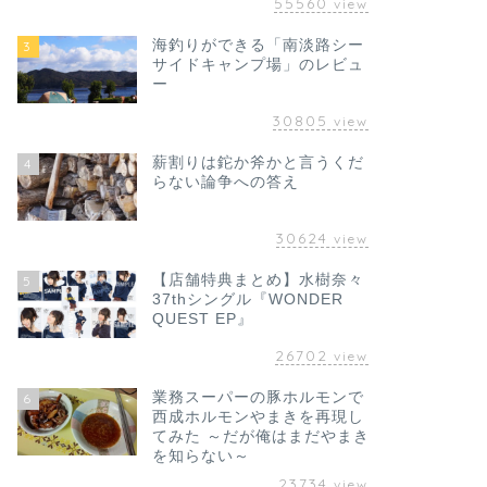
55560
view
海釣りができる「南淡路シー
3
サイドキャンプ場」のレビュ
ー
30805
view
薪割りは鉈か斧かと言うくだ
4
らない論争への答え
30624
view
【店舗特典まとめ】水樹奈々
5
37thシングル『WONDER
QUEST EP』
26702
view
業務スーパーの豚ホルモンで
6
西成ホルモンやまきを再現し
てみた ～だが俺はまだやまき
を知らない～
23734
view