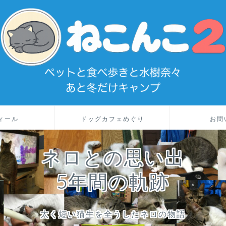
ィール
ドッグカフェめぐり
お問
ネロとの思い出
5年間の軌跡
太く短い猫生を全うしたネロの物語