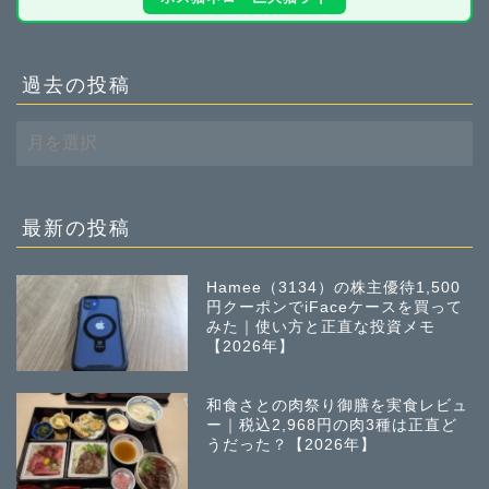
過去の投稿
過
去
の
投
稿
最新の投稿
Hamee（3134）の株主優待1,500
円クーポンでiFaceケースを買って
みた｜使い方と正直な投資メモ
【2026年】
和食さとの肉祭り御膳を実食レビュ
ー｜税込2,968円の肉3種は正直ど
うだった？【2026年】