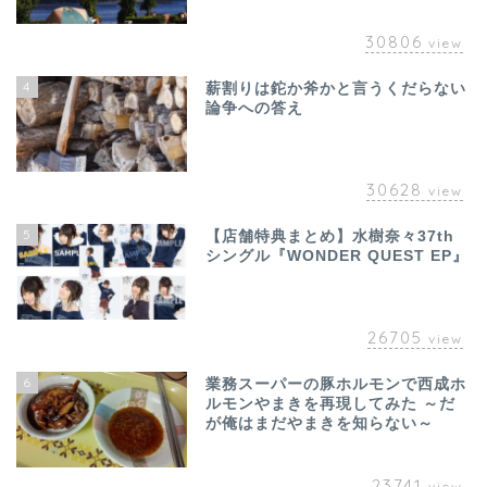
30806
view
4
薪割りは鉈か斧かと言うくだらない
論争への答え
30628
view
5
【店舗特典まとめ】水樹奈々37th
シングル『WONDER QUEST EP』
26705
view
6
業務スーパーの豚ホルモンで西成ホ
ルモンやまきを再現してみた ～だ
が俺はまだやまきを知らない～
23741
view