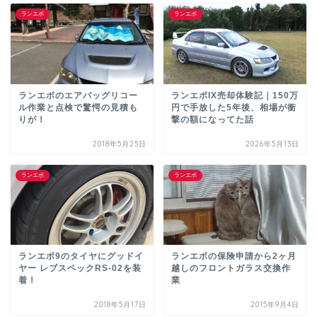
ランエボ
ランエボ
ランエボのエアバッグリコー
ランエボIX売却体験記｜150万
ル作業と点検で驚愕の見積も
円で手放した5年後、相場が衝
りが！
撃の額になってた話
2018年5月25日
2026年5月13日
ランエボ
ランエボ
ランエボ9のタイヤにグッドイ
ランエボの保険申請から2ヶ月
ヤー レブスペックRS-02を装
越しのフロントガラス交換作
着！
業
2018年5月17日
2015年9月4日