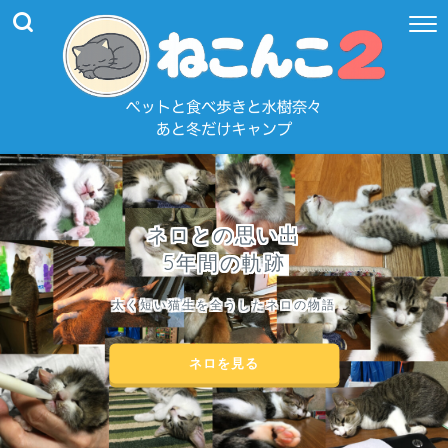
ネロとの思い出
5年間の軌跡
太く短い猫生を全うしたネロの物語
ネロを見る