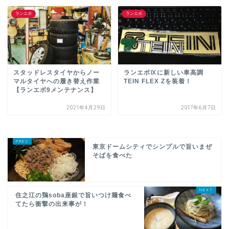
ランエボ
ランエボ
スタッドレスタイヤからノー
ランエボⅨに新しい車高調
マルタイヤへの履き替え作業
TEIN FLEX Zを装着！
【ランエボ9メンテナンス】
2021年4月29日
2017年6月7日
東京ドームシティでシンプルで旨いまぜ
そばを食べた
住之江の鶏soba座銀で旨いつけ麺食べ
てたら衝撃の出来事が！