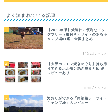
よく読まれている記事
1
【2026年版】犬連れに便利なドッ
グフリー（柵付き）サイトのあるキ
ャンプ場51選｜全国まとめ
145235
view
2
【大阪ホルモン焼きめぐり】持ち帰
りできるホルモン焼き屋まとめ ※
レビューあり
55578
view
3
海釣りができる「南淡路シーサイド
キャンプ場」のレビュー