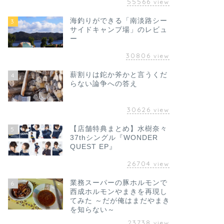
55566
view
海釣りができる「南淡路シー
3
サイドキャンプ場」のレビュ
ー
30806
view
薪割りは鉈か斧かと言うくだ
4
らない論争への答え
30626
view
【店舗特典まとめ】水樹奈々
5
37thシングル『WONDER
QUEST EP』
26704
view
業務スーパーの豚ホルモンで
6
西成ホルモンやまきを再現し
てみた ～だが俺はまだやまき
を知らない～
23738
view