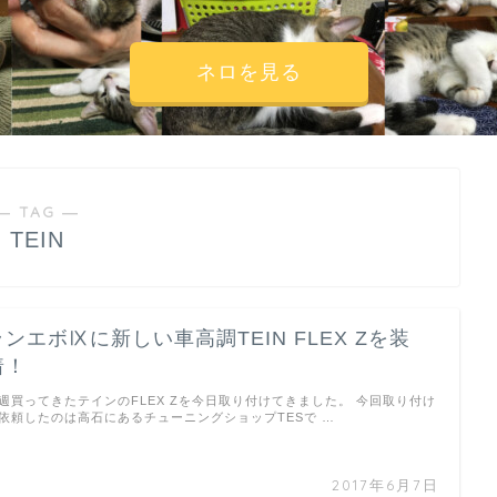
ネロを見る
― TAG ―
TEIN
ランエボⅨに新しい車高調TEIN FLEX Zを装
着！
週買ってきたテインのFLEX Zを今日取り付けてきました。 今回取り付け
依頼したのは高石にあるチューニングショップTESで …
2017年6月7日