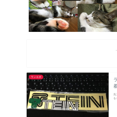
ランエボ
先
を