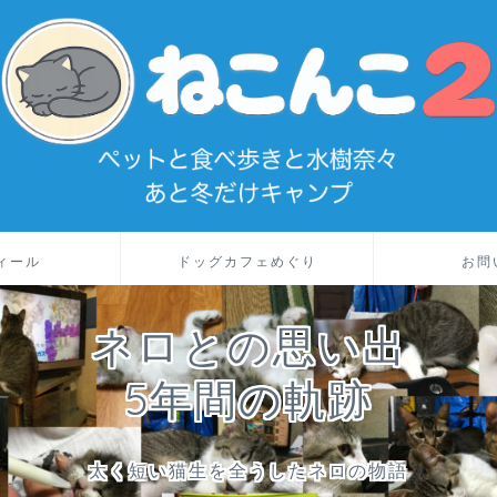
ィール
ドッグカフェめぐり
お問
ネロとの思い出
5年間の軌跡
太く短い猫生を全うしたネロの物語