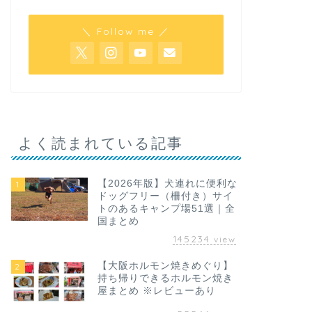
＼ Follow me ／
よく読まれている記事
【2026年版】犬連れに便利な
1
ドッグフリー（柵付き）サイ
トのあるキャンプ場51選｜全
国まとめ
145234
view
【大阪ホルモン焼きめぐり】
2
持ち帰りできるホルモン焼き
屋まとめ ※レビューあり