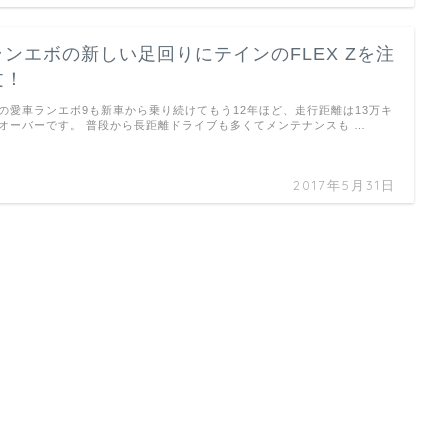
ランエボの新しい足回りにテインのFLEX Zを注
文！
の愛車ランエボ9も新車から乗り続けてもう12年ほど、走行距離は13万キ
オーバーです。 普段から長距離ドライブも多くてメンテナンスも …
2017年5月31日