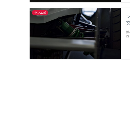
ランエボ
僕
ロ