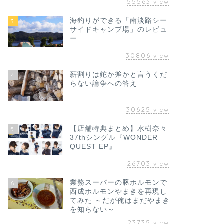
55563
view
海釣りができる「南淡路シー
3
サイドキャンプ場」のレビュ
ー
30806
view
薪割りは鉈か斧かと言うくだ
4
らない論争への答え
30625
view
【店舗特典まとめ】水樹奈々
5
37thシングル『WONDER
QUEST EP』
26703
view
業務スーパーの豚ホルモンで
6
西成ホルモンやまきを再現し
てみた ～だが俺はまだやまき
を知らない～
23735
view