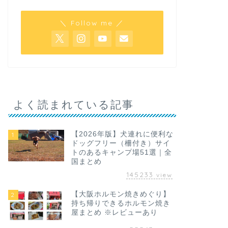
＼ Follow me ／
よく読まれている記事
【2026年版】犬連れに便利な
1
ドッグフリー（柵付き）サイ
トのあるキャンプ場51選｜全
国まとめ
145233
view
【大阪ホルモン焼きめぐり】
2
持ち帰りできるホルモン焼き
屋まとめ ※レビューあり