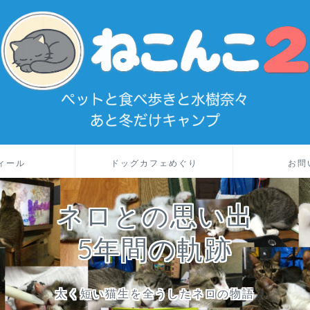
ィール
ドッグカフェめぐり
お問
ネロとの思い出
5年間の軌跡
太く短い猫生を全うしたネロの物語