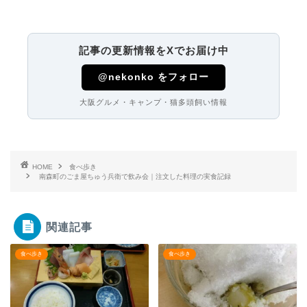
記事の更新情報をXでお届け中
@nekonko をフォロー
大阪グルメ・キャンプ・猫多頭飼い情報
HOME
食べ歩き
南森町のごま屋ちゅう兵衛で飲み会｜注文した料理の実食記録
関連記事
食べ歩き
食べ歩き