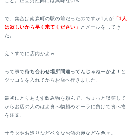
こと。正直男性陣には興味ないｗ
で、集合は南森町の駅の前だったのですが1人が
「1人
は寂しいから早く来てください」
とメールをしてき
た。
え？すでに店内かよｗ
って事で
待ち合わせ場所間違ってんじゃねーかよ！
と
ツッコミを入れてからお店へ行きました。
最初にとりあえず飲み物を頼んで、ちょっと談笑して
からお店の人のはよ食べ物頼めオーラに負けて食べ物
を注文。
サラダやお造りなどベタなお酒の宛などを色々。