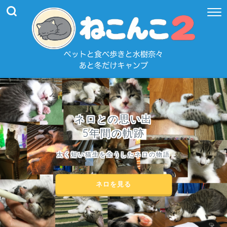
ネロとの思い出
5年間の軌跡
太く短い猫生を全うしたネロの物語
ネロを見る