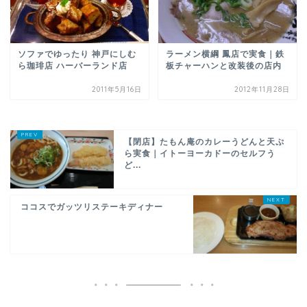
ソファでゆったり 神戸にしむ
ラーメン横綱 鳳店で実食｜鉄
ら珈琲店 ハーバーランド店
板チャーハンと改装後の店内
2011年5月16日
2012年11月28日
【閉店】たもん庵のカレーうどんと天ぷ
ら実食｜イトーヨーカドーのセルフう
ど...
ココスでガッツリステーキディナー