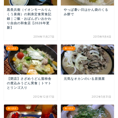
黒長兵衛（イオンモールりん
やっぱ暑い日はかん袋のくる
くう泉南）の刺身定食実食記
み餅で
録｜ご飯・おばんざいおかわ
り自由の和食店【2026年更
新】
2014年11月27日
2013年9月4日
食べ歩き
食べ歩き
【閉店】さざめうどん落柿舎
元気なオカンのいる居酒屋
の煮込みうどん実食｜トマト
とリンゴ入り
2012年12月17日
2012年5月31日
食べ歩き
食べ歩き