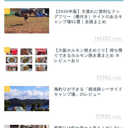
1
【2026年版】犬連れに便利なドッ
グフリー（柵付き）サイトのあるキ
ャンプ場51選｜全国まとめ
145232
view
2
【大阪ホルモン焼きめぐり】持ち帰
りできるホルモン焼き屋まとめ ※
レビューあり
55562
view
3
海釣りができる「南淡路シーサイド
キャンプ場」のレビュー
30805
view
4