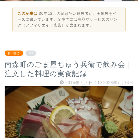
この記事は
30年12匹の多頭飼い経験者が、実体験をベ
ースに書いています。記事内には商品やサービスのリン
ク（アフィリエイト広告）が含まれます。
食べ歩き
PR
南森町のごま屋ちゅう兵衛で飲み会｜
注文した料理の実食記録
2014年9月9日
/
2026年7月13日