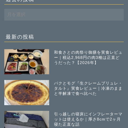
過
去
の
投
稿
最新の投稿
和食さとの肉祭り御膳を実食レビュ
ー｜税込2,968円の肉3種は正直ど
うだった？【2026年】
パクとモグ『生クレームブリュレ・
タルト』実食レビュー｜冷凍のまま
と半解凍で食べ比べた
引っ越しの寝床にインフレーターマ
ットは使えるか｜厚さ8cmで2ヶ月
寝た正直な話