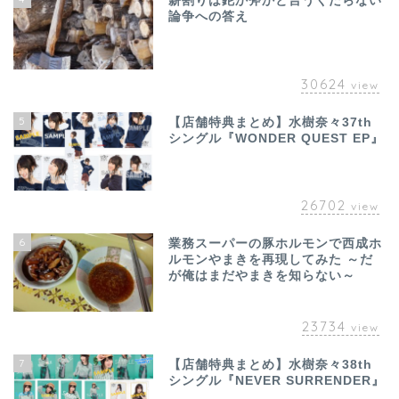
薪割りは鉈か斧かと言うくだらない
論争への答え
30624
view
5
【店舗特典まとめ】水樹奈々37th
シングル『WONDER QUEST EP』
26702
view
6
業務スーパーの豚ホルモンで西成ホ
ルモンやまきを再現してみた ～だ
が俺はまだやまきを知らない～
23734
view
7
【店舗特典まとめ】水樹奈々38th
シングル『NEVER SURRENDER』