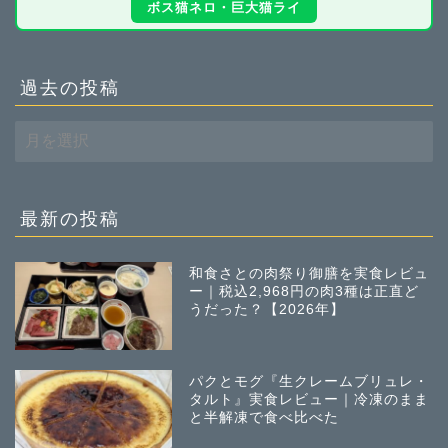
ボス猫ネロ・巨大猫ライ
過去の投稿
過
去
の
投
稿
最新の投稿
和食さとの肉祭り御膳を実食レビュ
ー｜税込2,968円の肉3種は正直ど
うだった？【2026年】
パクとモグ『生クレームブリュレ・
タルト』実食レビュー｜冷凍のまま
と半解凍で食べ比べた