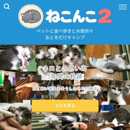
ネロとの思い出
5年間の軌跡
太く短い猫生を全うしたネロの物語
ネロを見る