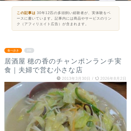
この記事は
30年12匹の多頭飼い経験者が、実体験をベ
ースに書いています。記事内には商品やサービスのリン
ク（アフィリエイト広告）が含まれます。
食べ歩き
PR
居酒屋 穂の香のチャンポンランチ実
食｜夫婦で営む小さな店
2013年3月30日
/
2026年8月2日