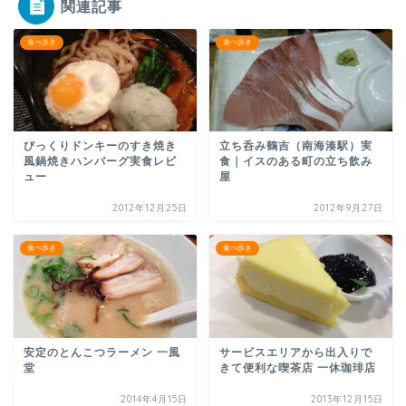
関連記事
食べ歩き
食べ歩き
びっくりドンキーのすき焼き
立ち呑み鶴吉（南海湊駅）実
風鍋焼きハンバーグ実食レビ
食｜イスのある町の立ち飲み
ュー
屋
2012年12月25日
2012年9月27日
食べ歩き
食べ歩き
安定のとんこつラーメン 一風
サービスエリアから出入りで
堂
きて便利な喫茶店 一休珈琲店
2014年4月15日
2013年12月15日