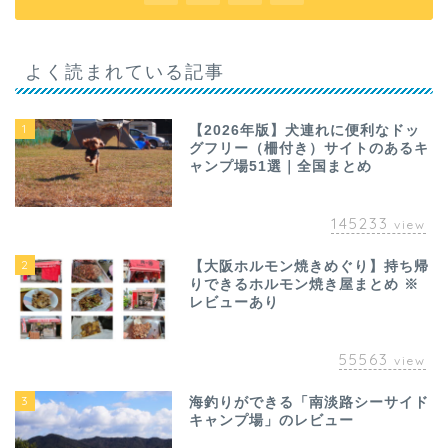
よく読まれている記事
1
【2026年版】犬連れに便利なドッ
グフリー（柵付き）サイトのあるキ
ャンプ場51選｜全国まとめ
145233
view
2
【大阪ホルモン焼きめぐり】持ち帰
りできるホルモン焼き屋まとめ ※
レビューあり
55563
view
3
海釣りができる「南淡路シーサイド
キャンプ場」のレビュー