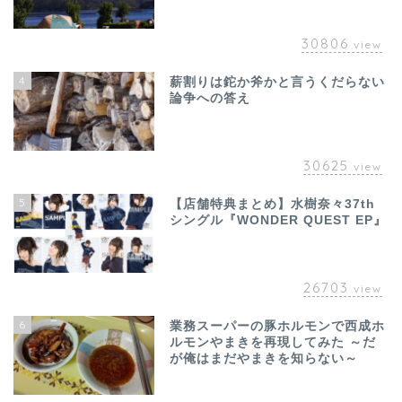
30806
view
4
薪割りは鉈か斧かと言うくだらない
論争への答え
30625
view
5
【店舗特典まとめ】水樹奈々37th
シングル『WONDER QUEST EP』
26703
view
6
業務スーパーの豚ホルモンで西成ホ
ルモンやまきを再現してみた ～だ
が俺はまだやまきを知らない～