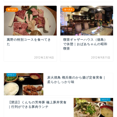
食べ歩き
食べ歩き
萬野の特別コースを食べてき
喫茶ギャザーハウス（徳島）
た
で休憩｜おばあちゃんの昭和
喫茶
2012年2月14日
2012年9月11日
炭火焼鳥 権兵衛のから揚げ定食実食｜
柔らかしっかり味
【閉店】くんちの芳寿豚 極上豚丼実食
｜行列ができる豚肉ランチ