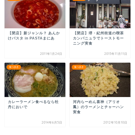
【閉店】新ジャンル？ あんか
【閉店】堺・紀州街道の喫茶
けパスタ in PASTAまにあ
カンパニュラでトーストモー
ニング実食
2011年1月24日
2015年11月11日
食べ歩き
食べ歩き
カレーラーメン食べるなら牡
河内らーめん喜神（アリオ
丹においで
鳳）のラーメンとチャーハン
実食
2014年6月5日
2012年10月10日