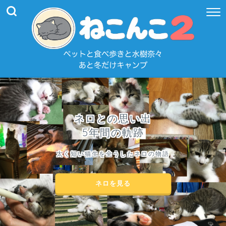
ネロとの思い出
5年間の軌跡
太く短い猫生を全うしたネロの物語
ネロを見る