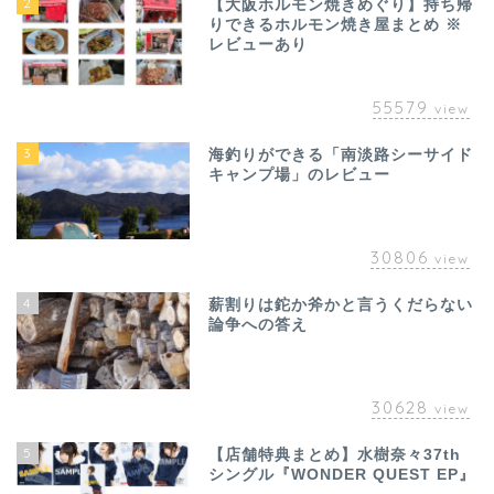
2
【大阪ホルモン焼きめぐり】持ち帰
りできるホルモン焼き屋まとめ ※
レビューあり
55579
view
3
海釣りができる「南淡路シーサイド
キャンプ場」のレビュー
30806
view
4
薪割りは鉈か斧かと言うくだらない
論争への答え
30628
view
5
【店舗特典まとめ】水樹奈々37th
シングル『WONDER QUEST EP』