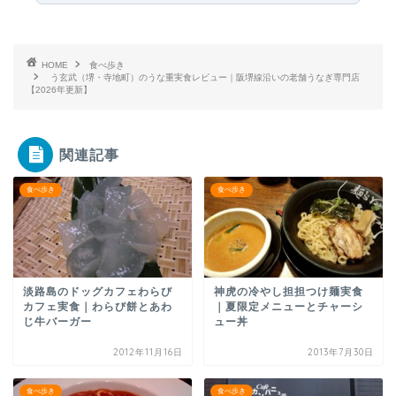
HOME
食べ歩き
う玄武（堺・寺地町）のうな重実食レビュー｜阪堺線沿いの老舗うなぎ専門店
【2026年更新】
関連記事
食べ歩き
食べ歩き
淡路島のドッグカフェわらび
神虎の冷やし担担つけ麺実食
カフェ実食｜わらび餅とあわ
｜夏限定メニューとチャーシ
じ牛バーガー
ュー丼
2012年11月16日
2013年7月30日
食べ歩き
食べ歩き