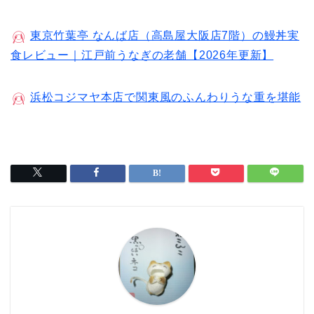
東京竹葉亭 なんば店（高島屋大阪店7階）の鰻丼実
食レビュー｜江戸前うなぎの老舗【2026年更新】
浜松コジマヤ本店で関東風のふんわりうな重を堪能