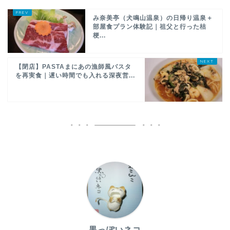
み奈美亭（犬鳴山温泉）の日帰り温泉＋
部屋食プラン体験記｜祖父と行った桔
梗...
【閉店】PASTAまにあの漁師風パスタ
を再実食｜遅い時間でも入れる深夜営...
黒っぽいネコ