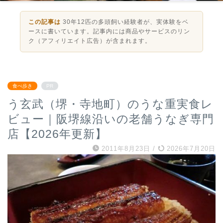
この記事は
30年12匹の多頭飼い経験者が、実体験をベ
ースに書いています。記事内には商品やサービスのリン
ク（アフィリエイト広告）が含まれます。
食べ歩き
PR
う玄武（堺・寺地町）のうな重実食レ
ビュー｜阪堺線沿いの老舗うなぎ専門
店【2026年更新】
2011年8月23日
/
2026年7月20日