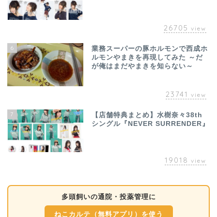
26705
view
6
業務スーパーの豚ホルモンで西成ホ
ルモンやまきを再現してみた ～だ
が俺はまだやまきを知らない～
23741
view
7
【店舗特典まとめ】水樹奈々38th
シングル『NEVER SURRENDER』
19018
view
多頭飼いの通院・投薬管理に
ねこカルテ（無料アプリ）を使う