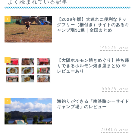
よく読まれている記事
1
【2026年版】犬連れに便利なドッ
グフリー（柵付き）サイトのあるキ
ャンプ場51選｜全国まとめ
145235
view
2
【大阪ホルモン焼きめぐり】持ち帰
りできるホルモン焼き屋まとめ ※
レビューあり
55579
view
3
海釣りができる「南淡路シーサイド
キャンプ場」のレビュー
30806
view