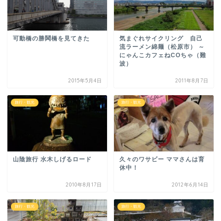
可動橋の勝鬨橋を見てきた
気まぐれサイクリング 自己
流ラーメン綿麺（松原市） ～
にゃんこカフェねCOちゃ（難
波）
2015年5月4日
2011年8月7日
旅行・観光
旅行・観光
山陰旅行 水木しげるロード
久々のワサビー ママさんは育
休中！
2010年8月17日
2012年6月14日
旅行・観光
旅行・観光