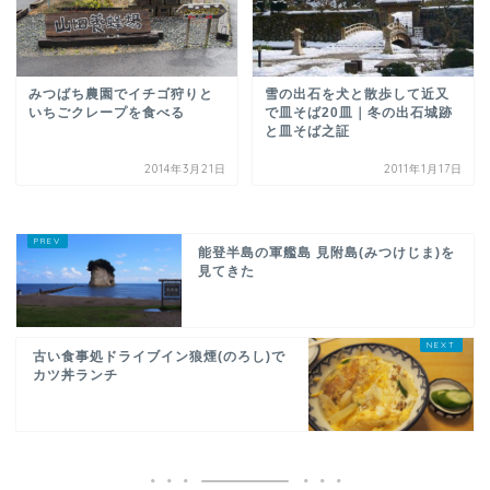
みつばち農園でイチゴ狩りと
雪の出石を犬と散歩して近又
いちごクレープを食べる
で皿そば20皿｜冬の出石城跡
と皿そば之証
2014年3月21日
2011年1月17日
能登半島の軍艦島 見附島(みつけじま)を
見てきた
古い食事処ドライブイン狼煙(のろし)で
カツ丼ランチ