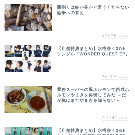
4
薪割りは鉈か斧かと言うくだらない
論争への答え
30628
view
5
【店舗特典まとめ】水樹奈々37th
シングル『WONDER QUEST EP』
26705
view
6
業務スーパーの豚ホルモンで西成ホ
ルモンやまきを再現してみた ～だ
が俺はまだやまきを知らない～
23741
view
7
【店舗特典まとめ】水樹奈々38th