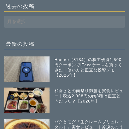
過去の投稿
過
去
の
投
稿
最新の投稿
Hamee（3134）の株主優待1,500
円クーポンでiFaceケースを買って
みた｜使い方と正直な投資メモ
【2026年】
和食さとの肉祭り御膳を実食レビュ
ー｜税込2,968円の肉3種は正直ど
うだった？【2026年】
パクとモグ『生クレームブリュレ・
タルト』実食レビュー｜冷凍のまま