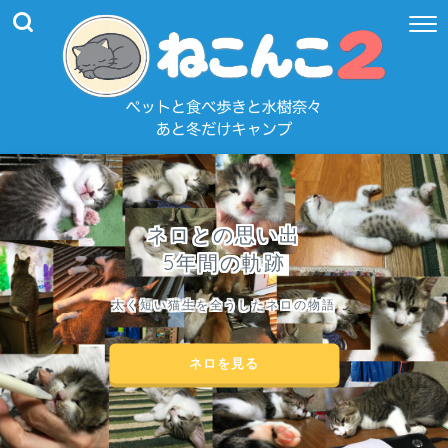
ネロとの思い出
5年間の軌跡
太く短い猫生を全うしたネロの物語
ネロを見る