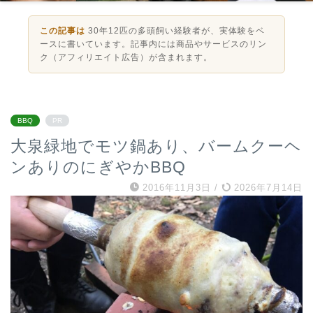
この記事は
30年12匹の多頭飼い経験者が、実体験をベ
ースに書いています。記事内には商品やサービスのリン
ク（アフィリエイト広告）が含まれます。
BBQ
PR
大泉緑地でモツ鍋あり、バームクーヘ
ンありのにぎやかBBQ
2016年11月3日
/
2026年7月14日