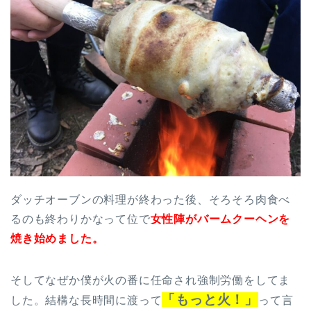
ダッチオーブンの料理が終わった後、そろそろ肉食べ
るのも終わりかなって位で
女性陣がバームクーヘンを
焼き始めました。
そしてなぜか僕が火の番に任命され強制労働をしてま
「もっと火！」
した。結構な長時間に渡って
って言