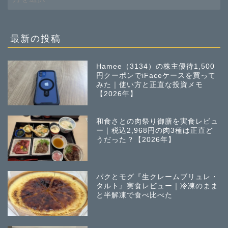
去
の
投
稿
最新の投稿
Hamee（3134）の株主優待1,500
円クーポンでiFaceケースを買って
みた｜使い方と正直な投資メモ
【2026年】
和食さとの肉祭り御膳を実食レビュ
ー｜税込2,968円の肉3種は正直ど
うだった？【2026年】
パクとモグ『生クレームブリュレ・
タルト』実食レビュー｜冷凍のまま
と半解凍で食べ比べた