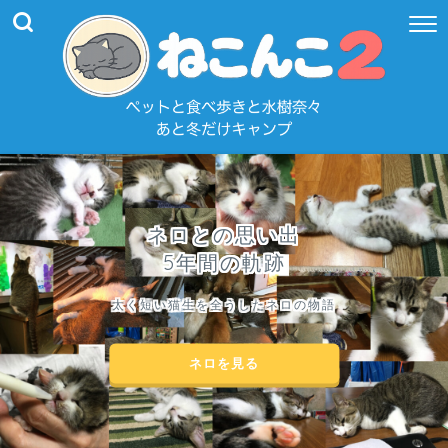
ネロとの思い出
5年間の軌跡
太く短い猫生を全うしたネロの物語
ネロを見る