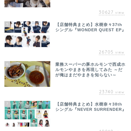
30627
view
5
【店舗特典まとめ】水樹奈々37th
シングル『WONDER QUEST EP』
26705
view
6
業務スーパーの豚ホルモンで西成ホ
ルモンやまきを再現してみた ～だ
が俺はまだやまきを知らない～
23740
view
7
【店舗特典まとめ】水樹奈々38th
シングル『NEVER SURRENDER』