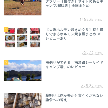
グフリー（柵付き）サイトのあるキ
ャンプ場51選｜全国まとめ
145235
view
2
【大阪ホルモン焼きめぐり】持ち帰
りできるホルモン焼き屋まとめ ※
レビューあり
55573
view
3
海釣りができる「南淡路シーサイド
キャンプ場」のレビュー
30806
view
4
薪割りは鉈か斧かと言うくだらない
論争への答え