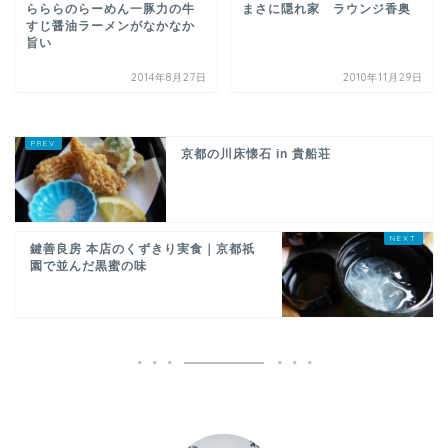
らららのらーめん一豚力の牛
まさに隠れ家 ラウンジ香奥
すじ醤油ラーメンがなかなか
旨い
2014年8月27日
2010年11月29日
京都の川床懐石 in 貴船荘
鍵善良房 本店のくずきり実食｜京都祇
園で並んだ黒蜜の味