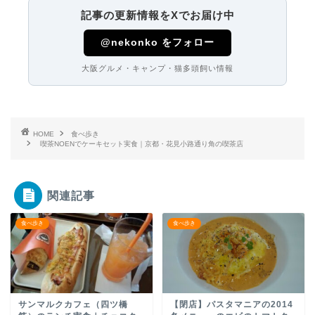
記事の更新情報をXでお届け中
@nekonko をフォロー
大阪グルメ・キャンプ・猫多頭飼い情報
HOME
食べ歩き
喫茶NOENでケーキセット実食｜京都・花見小路通り角の喫茶店
関連記事
食べ歩き
食べ歩き
サンマルクカフェ（四ツ橋
【閉店】パスタマニアの2014