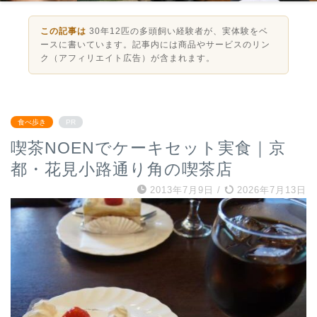
この記事は
30年12匹の多頭飼い経験者が、実体験をベ
ースに書いています。記事内には商品やサービスのリン
ク（アフィリエイト広告）が含まれます。
食べ歩き
PR
喫茶NOENでケーキセット実食｜京
都・花見小路通り角の喫茶店
2013年7月9日
/
2026年7月13日