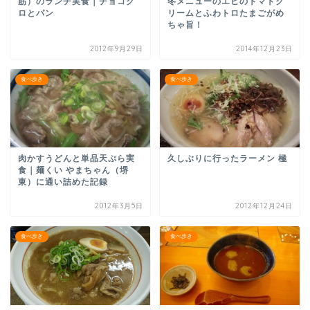
筋）のランチ実食｜チョコク
冬メニューのエビのトマトク
ロとパン
リームとふわトロたまごがめ
ちゃ旨！
2012年9月29日
2014年12月23日
食べ歩き
食べ歩き
肉かすうどんと単品天ぷら実
久しぶりに行ったラーメン 極
食｜麺くい やまちゃん（堺
東）に通い詰めた記録
2012年3月5日
2012年12月24日
食べ歩き
食べ歩き