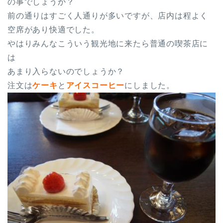
の事でしょうか？
前の通りはすごく人通りが多いですが、店内は程よく
空席があり快適でした。
やはりみんなこういう観光地に来たら普通の喫茶店に
は
あまり入らないのでしょうか？
注文は
ケーキ
と
アイスコーヒー
にしました。