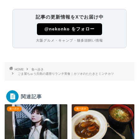
記事の更新情報をXでお届け中
@nekonko をフォロー
大阪グルメ・キャンプ・猫多頭飼い情報
HOME
食べ歩き
ごま屋ちゅう兵衛の週替りランチ実食｜カツオのたたきとミンチカツ
関連記事
食べ歩き
食べ歩き