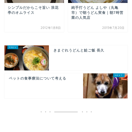
シンプルだからこそ旨い 浪花
純手打うどん よしや（丸亀
亭のオムライス
市）で朝うどん実食｜朝7時営
業の人気店
2012年1月8日
2015年7月20日
きまぐれうどんと鮭ご飯 長久
ペットの食事療法について考える