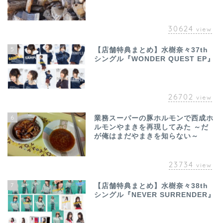
30624
view
5
【店舗特典まとめ】水樹奈々37th
シングル『WONDER QUEST EP』
26702
view
6
業務スーパーの豚ホルモンで西成ホ
ルモンやまきを再現してみた ～だ
が俺はまだやまきを知らない～
23734
view
7
【店舗特典まとめ】水樹奈々38th
シングル『NEVER SURRENDER』