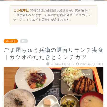
この記事は
30年12匹の多頭飼い経験者が、実体験をベ
ースに書いています。記事内には商品やサービスのリン
ク（アフィリエイト広告）が含まれます。
食べ歩き
PR
ごま屋ちゅう兵衛の週替りランチ実食
｜カツオのたたきとミンチカツ
2014年1月6日
/
2026年7月13日