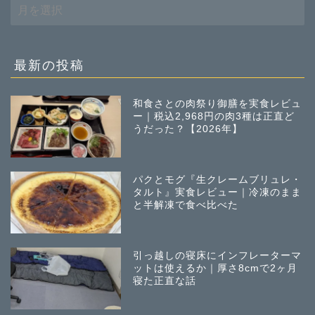
過
去
の
投
稿
最新の投稿
和食さとの肉祭り御膳を実食レビュ
ー｜税込2,968円の肉3種は正直ど
うだった？【2026年】
パクとモグ『生クレームブリュレ・
タルト』実食レビュー｜冷凍のまま
と半解凍で食べ比べた
引っ越しの寝床にインフレーターマ
ットは使えるか｜厚さ8cmで2ヶ月
寝た正直な話