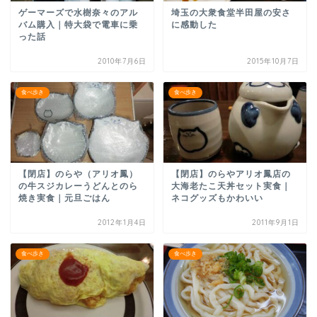
ゲーマーズで水樹奈々のアル
埼玉の大衆食堂半田屋の安さ
バム購入｜特大袋で電車に乗
に感動した
った話
2010年7月6日
2015年10月7日
食べ歩き
食べ歩き
【閉店】のらや（アリオ鳳）
【閉店】のらやアリオ鳳店の
の牛スジカレーうどんとのら
大海老たこ天丼セット実食｜
焼き実食｜元旦ごはん
ネコグッズもかわいい
2012年1月4日
2011年9月1日
食べ歩き
食べ歩き