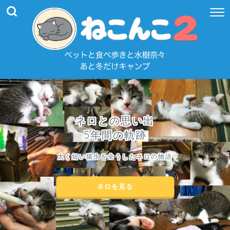
ネロとの思い出
5年間の軌跡
太く短い猫生を全うしたネロの物語
ネロを見る