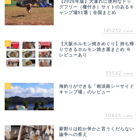
1
【2026年版】犬連れに便利なドッ
グフリー（柵付き）サイトのあるキ
ャンプ場51選｜全国まとめ
145232
view
2
【大阪ホルモン焼きめぐり】持ち帰
りできるホルモン焼き屋まとめ ※
レビューあり
55562
view
3
海釣りができる「南淡路シーサイド
キャンプ場」のレビュー
30805
view
4
薪割りは鉈か斧かと言うくだらない
論争への答え