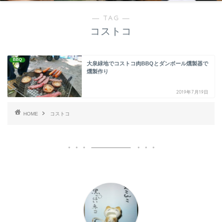
― TAG ―
コストコ
BBQ
大泉緑地でコストコ肉BBQとダンボール燻製器で
燻製作り
2019年7月19日
HOME
コストコ