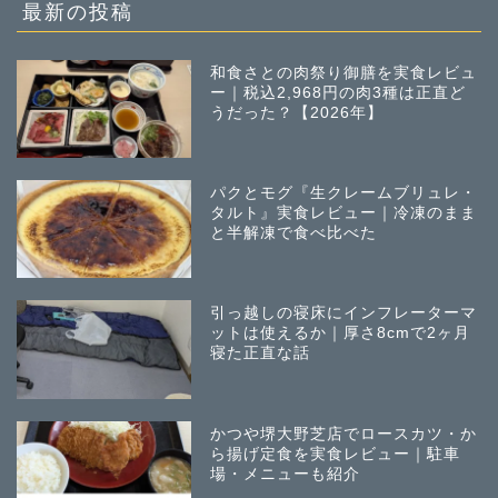
稿
最新の投稿
和食さとの肉祭り御膳を実食レビュ
ー｜税込2,968円の肉3種は正直ど
うだった？【2026年】
パクとモグ『生クレームブリュレ・
タルト』実食レビュー｜冷凍のまま
と半解凍で食べ比べた
引っ越しの寝床にインフレーターマ
ットは使えるか｜厚さ8cmで2ヶ月
寝た正直な話
かつや堺大野芝店でロースカツ・か
ら揚げ定食を実食レビュー｜駐車
場・メニューも紹介