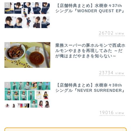
5
【店舗特典まとめ】水樹奈々37th
シングル『WONDER QUEST EP』
26702
view
6
業務スーパーの豚ホルモンで西成ホ
ルモンやまきを再現してみた ～だ
が俺はまだやまきを知らない～
23734
view
7
【店舗特典まとめ】水樹奈々38th
シングル『NEVER SURRENDER』
19016
view