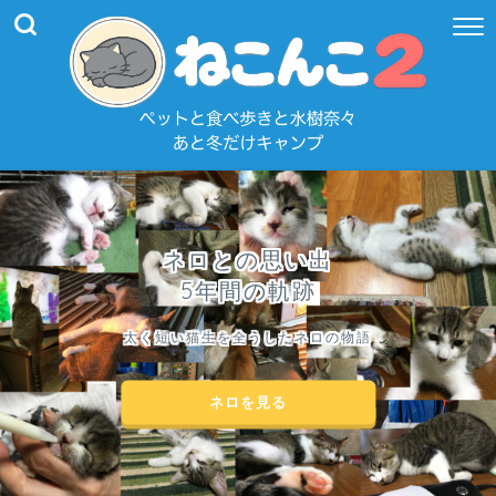
ネロとの思い出
5年間の軌跡
太く短い猫生を全うしたネロの物語
ネロを見る