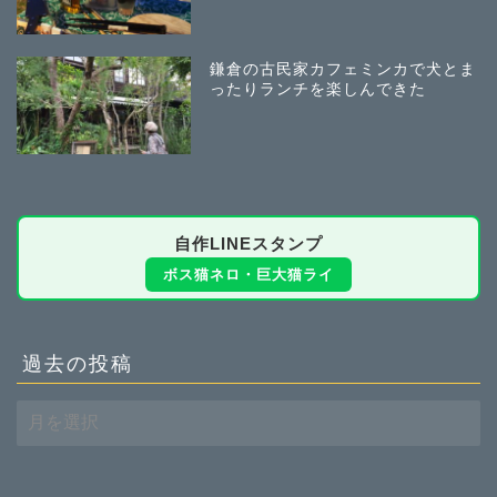
鎌倉の古民家カフェミンカで犬とま
ったりランチを楽しんできた
自作LINEスタンプ
ボス猫ネロ・巨大猫ライ
過去の投稿
過
去
の
投