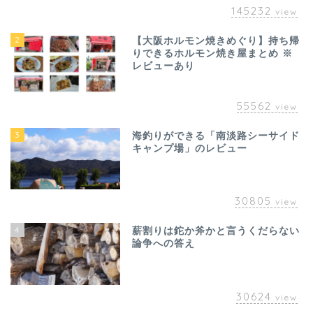
145232
view
2
【大阪ホルモン焼きめぐり】持ち帰
りできるホルモン焼き屋まとめ ※
レビューあり
55562
view
3
海釣りができる「南淡路シーサイド
キャンプ場」のレビュー
30805
view
4
薪割りは鉈か斧かと言うくだらない
論争への答え
30624
view