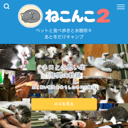
ネロとの思い出
5年間の軌跡
太く短い猫生を全うしたネロの物語
ネロを見る