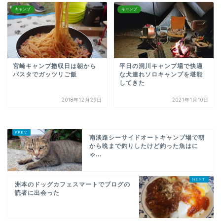
キャンプ
キャンプ
宮崎キャンプ撤収日は朝から
平日の洞川キャンプ場で快適
パスタでガッツリご飯
な犬連れソロキャンプを堪能
してきた
2018年12月29日
2021年1月10日
南淡路シーサイドオートキャンプ場で朝
から晩まで釣りしたけど釣った魚はに
ゃ...
洲本のドッグカフェスマートでブログの
読者に出会った