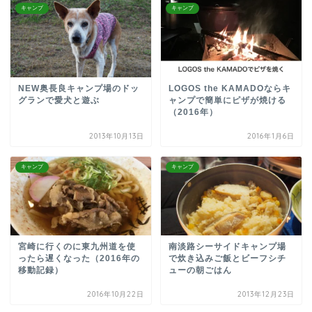
キャンプ
キャンプ
NEW奥長良キャンプ場のドッ
LOGOS the KAMADOならキ
グランで愛犬と遊ぶ
ャンプで簡単にピザが焼ける
（2016年）
2013年10月13日
2016年1月6日
キャンプ
キャンプ
宮崎に行くのに東九州道を使
南淡路シーサイドキャンプ場
ったら遅くなった（2016年の
で炊き込みご飯とビーフシチ
移動記録）
ューの朝ごはん
2016年10月22日
2013年12月23日