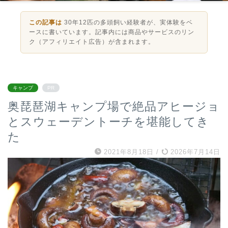
この記事は
30年12匹の多頭飼い経験者が、実体験をベ
ースに書いています。記事内には商品やサービスのリン
ク（アフィリエイト広告）が含まれます。
キャンプ
PR
奥琵琶湖キャンプ場で絶品アヒージョ
とスウェーデントーチを堪能してき
た
2021年8月18日
/
2026年7月14日