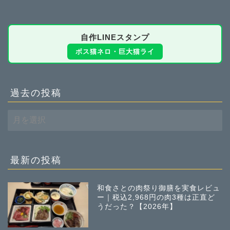
自作LINEスタンプ
ボス猫ネロ・巨大猫ライ
過去の投稿
過
去
の
投
稿
最新の投稿
和食さとの肉祭り御膳を実食レビュ
ー｜税込2,968円の肉3種は正直ど
うだった？【2026年】