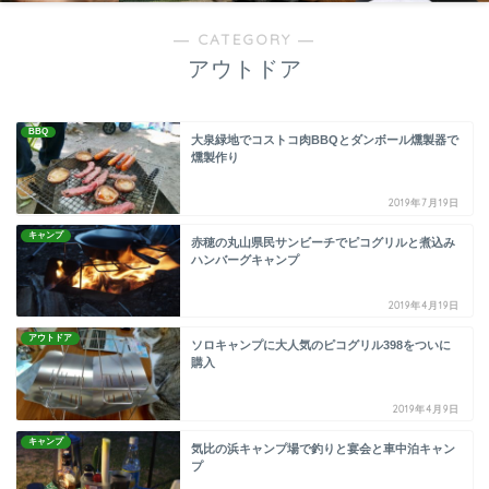
― CATEGORY ―
アウトドア
BBQ
大泉緑地でコストコ肉BBQとダンボール燻製器で
燻製作り
2019年7月19日
キャンプ
赤穂の丸山県民サンビーチでピコグリルと煮込み
ハンバーグキャンプ
2019年4月19日
アウトドア
ソロキャンプに大人気のピコグリル398をついに
購入
2019年4月9日
キャンプ
気比の浜キャンプ場で釣りと宴会と車中泊キャン
プ