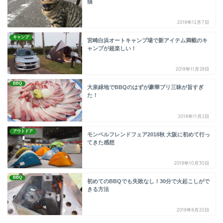
猫
2018年12月7日
キャンプ
宮崎白浜オートキャンプ場で新アイテム満載のキ
ャンプが超楽しい！
2018年11月28日
BBQ
大泉緑地でBBQのはずが豪華ブリ三昧が旨すぎ
た！
2018年11月2日
アウトドア
モンベルフレンドフェア2018秋 大阪に初めて行っ
てきた感想
2018年10月30日
BBQ
初めてのBBQでも失敗なし！30分で火起こしがで
きる方法
2018年8月20日