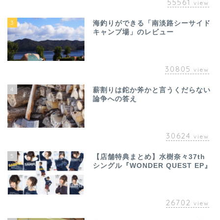
55561
view
3
海釣りができる「南淡路シーサイド
キャンプ場」のレビュー
30805
view
4
薪割りは鉈か斧かと言うくだらない
論争への答え
30624
view
5
【店舗特典まとめ】水樹奈々37th
シングル『WONDER QUEST EP』
26702
view