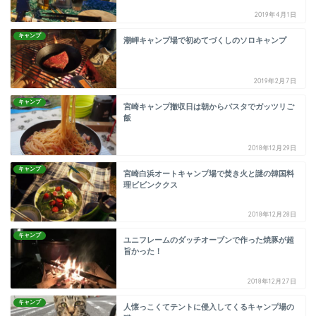
2019年4月1日
キャンプ
潮岬キャンプ場で初めてづくしのソロキャンプ
2019年2月7日
キャンプ
宮崎キャンプ撤収日は朝からパスタでガッツリご
飯
2018年12月29日
キャンプ
宮崎白浜オートキャンプ場で焚き火と謎の韓国料
理ビビンククス
2018年12月28日
キャンプ
ユニフレームのダッチオーブンで作った焼豚が超
旨かった！
2018年12月27日
キャンプ
人懐っこくてテントに侵入してくるキャンプ場の