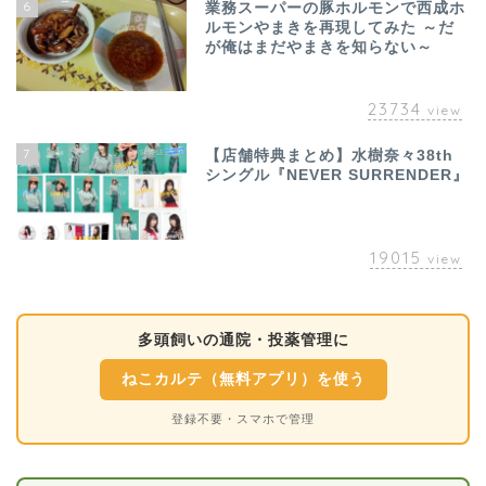
6
業務スーパーの豚ホルモンで西成ホ
ルモンやまきを再現してみた ～だ
が俺はまだやまきを知らない～
23734
view
7
【店舗特典まとめ】水樹奈々38th
シングル『NEVER SURRENDER』
19015
view
多頭飼いの通院・投薬管理に
ねこカルテ（無料アプリ）を使う
登録不要・スマホで管理