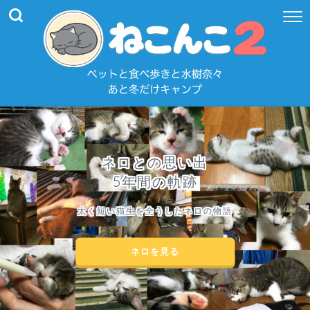
ネロとの思い出
5年間の軌跡
太く短い猫生を全うしたネロの物語
ネロを見る