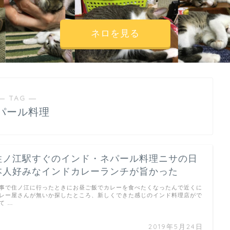
ネロを見る
― TAG ―
パール料理
住ノ江駅すぐのインド・ネパール料理ニサの日
本人好みなインドカレーランチが旨かった
事で住ノ江に行ったときにお昼ご飯でカレーを食べたくなったんで近くに
レー屋さんが無いか探したところ、新しくできた感じのインド料理店がで
て …
2019年5月24日