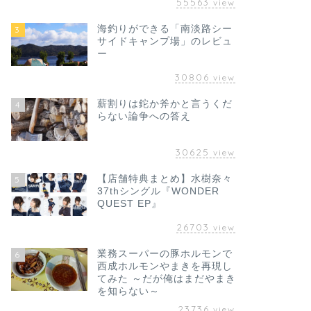
55563
view
海釣りができる「南淡路シー
3
サイドキャンプ場」のレビュ
ー
30806
view
薪割りは鉈か斧かと言うくだ
4
らない論争への答え
30625
view
【店舗特典まとめ】水樹奈々
5
37thシングル『WONDER
QUEST EP』
26703
view
業務スーパーの豚ホルモンで
6
西成ホルモンやまきを再現し
てみた ～だが俺はまだやまき
を知らない～
23736
view