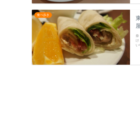
食べ歩き
奈
け
い