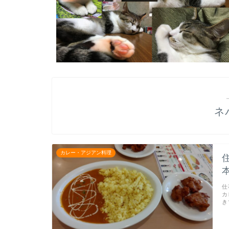
ネ
カレー・アジアン料理
仕
カ
き