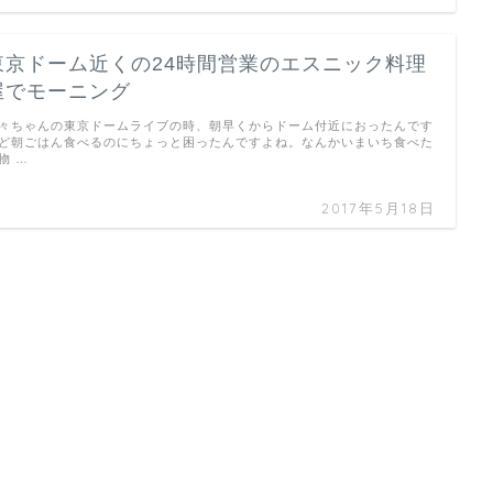
東京ドーム近くの24時間営業のエスニック料理
屋でモーニング
々ちゃんの東京ドームライブの時、朝早くからドーム付近におったんです
ど朝ごはん食べるのにちょっと困ったんですよね。なんかいまいち食べた
物 …
2017年5月18日