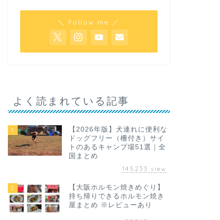
＼ Follow me ／
よく読まれている記事
【2026年版】犬連れに便利な
1
ドッグフリー（柵付き）サイ
トのあるキャンプ場51選｜全
国まとめ
145233
view
【大阪ホルモン焼きめぐり】
2
持ち帰りできるホルモン焼き
屋まとめ ※レビューあり