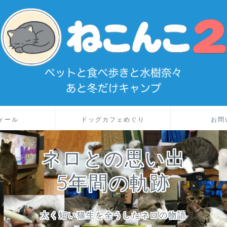
ィール
ドッグカフェめぐり
お問
ネロとの思い出
5年間の軌跡
太く短い猫生を全うしたネロの物語